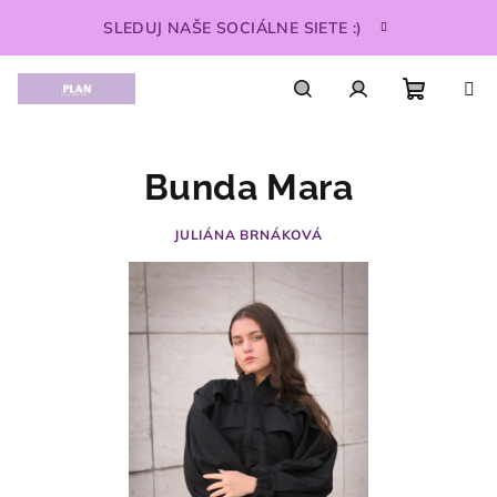
Prejsť
SLEDUJ NAŠE SOCIÁLNE SIETE :)
na
obsah
Nákupn
Hľadať
Prihlásenie
Bunda Mara
košík
JULIÁNA BRNÁKOVÁ