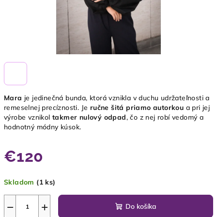
Mara
je jedinečná bunda, ktorá vznikla v duchu udržateľnosti a
remeselnej precíznosti. Je
ručne šitá priamo autorkou
a pri jej
výrobe vznikol
takmer nulový odpad
, čo z nej robí vedomý a
hodnotný módny kúsok.
€120
Jednotková
Skladom
(1 ks)
cena:
−
+
Do košíka