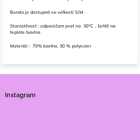
Bunda je dostupná vo veľkosti S/M .
Starostlivosť : odporúčam prať na 30°C , žehliť na
teplote bavlna.
Materiál : 70% bavlna, 30 % polyester
Z
á
p
Instagram
ä
t
i
e