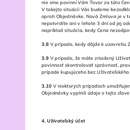
nie sme povinní Vám Tovar za túto Cenu
V takejto situácii Vás budeme bezodk
oproti Objednávke. Nová Zmluva je v t
nepotvrdíte ani v lehote 3 dní od jej 
napríklad situácia, kedy Cena nezodpov
3.8
V prípade, kedy dôjde k uzavretiu 
3.9
V prípade, že máte zriadený Užívat
povinnosť skontrolovať správnosť, pra
prípade kupujúceho bez Užívateľského 
3.10
V niektorých prípadoch umožňujeme
Objednávky vyplnili údaje o tejto zľav
4. Užívateľský účet