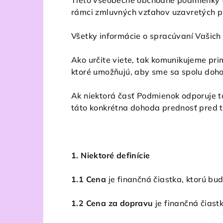
Tieto všeobecné obchodné podmienky 
rámci zmluvných vzťahov uzavretých 
Všetky informácie o spracúvaní Vašic
Ako určite viete, tak komunikujeme prim
ktoré umožňujú, aby sme sa spolu dohod
Ak niektorá časť Podmienok odporuje t
táto konkrétna dohoda prednosť pred 
1. Niektoré definície
1.1 Cena
je finančná čiastka, ktorú bud
1.2 Cena za dopravu
je finančná čiast