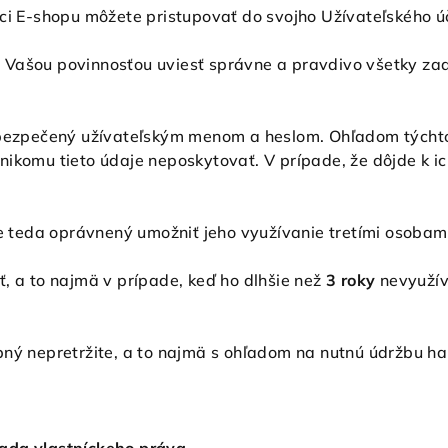
ci E-shopu môžete pristupovať do svojho Užívateľského ú
 je Vašou povinnosťou uviesť správne a pravdivo všetky z
abezpečený užívateľským menom a heslom. Ohľadom týchto
ikomu tieto údaje neposkytovať. V prípade, že dôjde k ic
te teda oprávnený umožniť jeho využívanie tretími osobam
, a to najmä v prípade, keď ho dlhšie než
3 roky
nevyužív
pný nepretržite, a to najmä s ohľadom na nutnú údržbu h