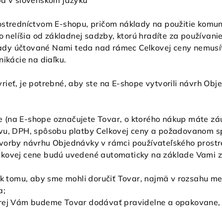
ba v slovenskom jazyku
stredníctvom E-shopu, pričom náklady na použitie komun
ko nelíšia od základnej sadzby, ktorú hradíte za používani
áklady účtované Nami teda nad rámec Celkovej ceny nemu
nikácie na diaľku.
ieť, je potrebné, aby ste na E-shope vytvorili návrh Ob
(na E-shope označujete Tovar, o ktorého nákup máte záuj
vu, DPH, spôsobu platby Celkovej ceny a požadovanom sp
vorby návrhu Objednávky v rámci používateľského prostr
lkovej cene budú uvedené automaticky na základe Vami z
 k tomu, aby sme mohli doručiť Tovar, najmä v rozsahu me
a;
orej Vám budeme Tovar dodávať pravidelne a opakovane, 