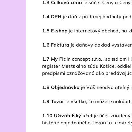
1.3 Celková cena
je súčet Ceny a Ceny
1.4 DPH
je daň z pridanej hodnoty pod
1.5 E-shop
je internetový obchod, na 
1.6 Faktúra
je daňový doklad vystaven
1.7 My
Plain concept s.r.o., so sídl
register Mestského súdu Košice, oddiel
predpismi označovaná ako predávajúci
1.8 Objednávka
je Váš neodvolateľný 
1.9 Tovar
je všetko, čo môžete nakúpiť
1.10 Užívateľský účet
je účet zriaden
histórie objednaného Tovaru a uzavret