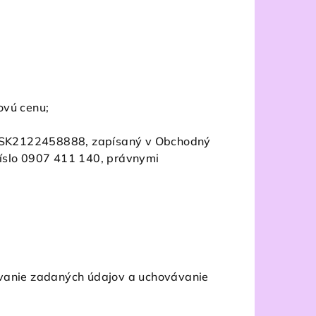
ovú cenu;
DPH SK2122458888, zapísaný v Obchodný
 číslo 0907 411 140, právnymi
ovanie zadaných údajov a uchovávanie