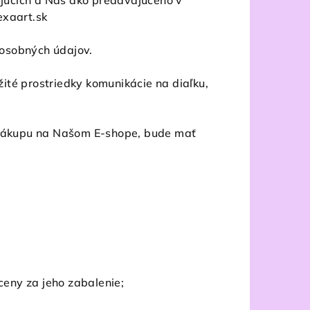
ujúcich a Nás ako predávajúceho v
xaart.sk
 osobných údajov.
žité prostriedky komunikácie na diaľku,
o nákupu na Našom E-shope, bude mať
ceny za jeho zabalenie;