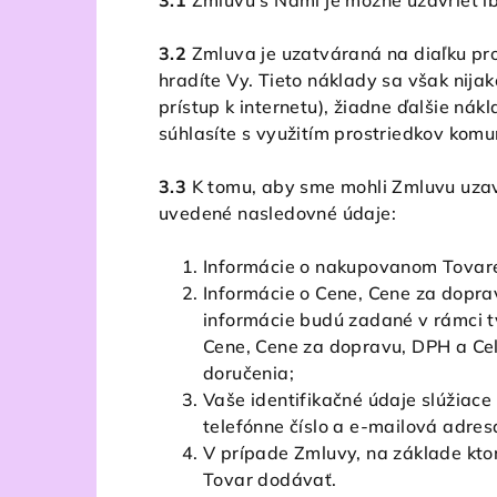
3.1
Zmluvu s Nami je možné uzavrieť i
3.2
Zmluva je uzatváraná na diaľku pro
hradíte Vy. Tieto náklady sa však nija
prístup k internetu), žiadne ďalšie n
súhlasíte s využitím prostriedkov komu
3.3
K tomu, aby sme mohli Zmluvu uzavr
uvedené nasledovné údaje:
Informácie o nakupovanom Tovare 
Informácie o Cene, Cene za dopra
informácie budú zadané v rámci t
Cene, Cene za dopravu, DPH a Ce
doručenia;
Vaše identifikačné údaje slúžiace
telefónne číslo a e-mailová adres
V prípade Zmluvy, na základe kt
Tovar dodávať.