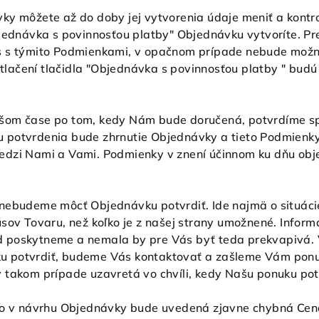
y môžete až do doby jej vytvorenia údaje meniť a kontro
jednávka s povinnosťou platby" Objednávku vytvoríte. Pre
s s týmito Podmienkami, v opačnom prípade nebude možné
 stlačení tlačidla "Objednávka s povinnosťou platby " bud
šom čase po tom, kedy Nám bude doručená, potvrdíme s
 potvrdenia bude zhrnutie Objednávky a tieto Podmienky
dzi Nami a Vami. Podmienky v znení účinnom ku dňu obje
ebudeme môcť Objednávku potvrdiť. Ide najmä o situácie
usov Tovaru, než koľko je z našej strany umožnené. Info
 poskytneme a nemala by pre Vás byť teda prekvapivá. 
u potvrdiť, budeme Vás kontaktovať a zašleme Vám ponu
 takom prípade uzavretá vo chvíli, kedy Našu ponuku pot
bo v návrhu Objednávky bude uvedená zjavne chybná Cena