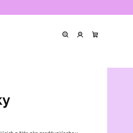
Hľadať
Prihlásenie
Nákupný
košík
ky