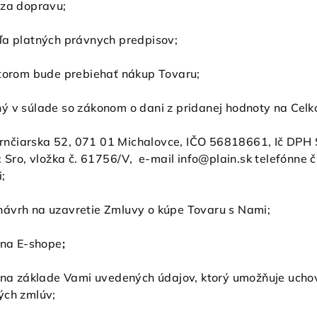
 za dopravu;
ľa platných právnych predpisov;
ktorom bude prebiehať nákup Tovaru;
ý v súlade so zákonom o dani z pridanej hodnoty na Celk
om Hrnčiarska 52, 071 01 Michalovce, IČO 56818661, Ič 
: Sro, vložka č. 61756/V, e-mail info@plain.sk telefónne
;
návrh na uzavretie Zmluvy o kúpe Tovaru s Nami;
 na E-shope
;
ý na základe Vami uvedených údajov, ktorý umožňuje uch
ých zmlúv;