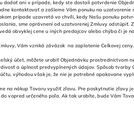
 dodať ani v prípade, kedy ste dostali potvrdenie Objedn
ladne kontaktovať a zašleme Vám ponuku na uzatvorenie
akom prípade uzavretá vo chvíli, kedy Našu ponuku potvr
odoslania, sme oprávnení od uzatvorenej Zmluvy odstúpiť.
edá obvyklej cene u iných predajcov alebo chýba či je na
Zmluvy, Vám vzniká záväzok na zaplatenie Celkovej ceny.
eľský účet, môžete urobiť Objednávku prostredníctvom n
vdivosť a úplnosť predvyplnených údajov. Spôsob tvorby 
účtu, výhodou však je, že nie je potrebné opakovane vypl
 na nákup Tovaru využiť zľavu. Pre poskytnutie zľavy je
e do vopred určeného poľa. Ak tak urobíte, bude Vám Tova