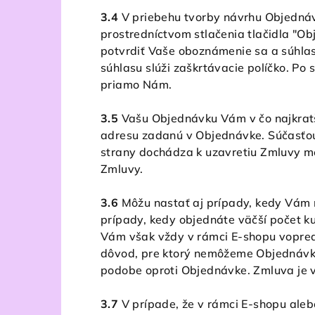
3.4
V priebehu tvorby návrhu Objednávk
prostredníctvom stlačenia tlačidla "Ob
potvrdiť Vaše oboznámenie sa a súhla
súhlasu slúži zaškrtávacie políčko. Po
priamo Nám.
3.5
Vašu Objednávku Vám v čo najkrat
adresu zadanú v Objednávke. Súčasťou
strany dochádza k uzavretiu Zmluvy me
Zmluvy.
3.6
Môžu nastať aj prípady, kedy Vám n
prípady, kedy objednáte väčší počet k
Vám však vždy v rámci E-shopu vopred
dôvod, pre ktorý nemôžeme Objednávk
podobe oproti Objednávke. Zmluva je v
3.7
V prípade, že v rámci E-shopu ale