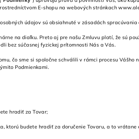
("
Podmienky
") upravujú práva a povinnosti Vás, ako kup
prostredníctvom E-shopu na webových stránkach www.ale
h osobných údajov sú obsiahnuté v zásadách spracúvania
árne na diaľku. Preto aj pre našu Zmluvu platí, že sú pou
li bez súčasnej fyzickej prítomnosti Nás a Vás.
omu, čo sme si spoločne schválili v rámci procesu Vášh
týmito Podmienkami.
ete hradiť za Tovar;
ka, ktorú budete hradiť za doručenie Tovaru, a to vrátane 