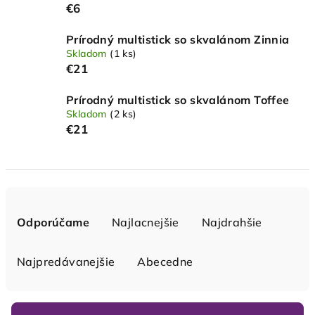
€6
Prírodný multistick so skvalánom Zinnia
Skladom
(1 ks)
€21
Prírodný multistick so skvalánom Toffee
Skladom
(2 ks)
€21
R
a
Odporúčame
Najlacnejšie
Najdrahšie
d
e
Najpredávanejšie
Abecedne
n
i