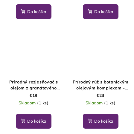
Do košíka
Do košíka
Prírodný rozjasňovač s
Prírodný rúž s botanickým
olejom z granátového
olejovým komplexom -
jablka Effrons
Viera
€19
€23
Skladom
(1 ks)
Skladom
(1 ks)
Do košíka
Do košíka