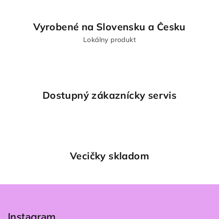
ý
p
Vyrobené na Slovensku a Česku
i
s
Lokálny produkt
u
Dostupný zákaznícky servis
Vecičky skladom
Z
á
p
Instagram