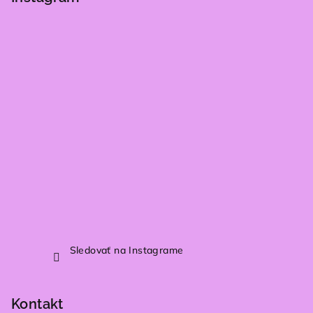
ä
t
i
e
Sledovať na Instagrame
Kontakt