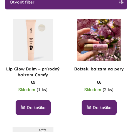
e
Otvoriť filter
p
V
r
ý
o
p
d
i
u
s
k
p
t
r
o
Lip Glow Balm – prírodný
Božtek, balzam na pery
o
v
balzam Comfy
d
€9
€6
Skladom
(1 ks)
Skladom
(2 ks)
u
k
t
Do košíka
Do košíka
o
v