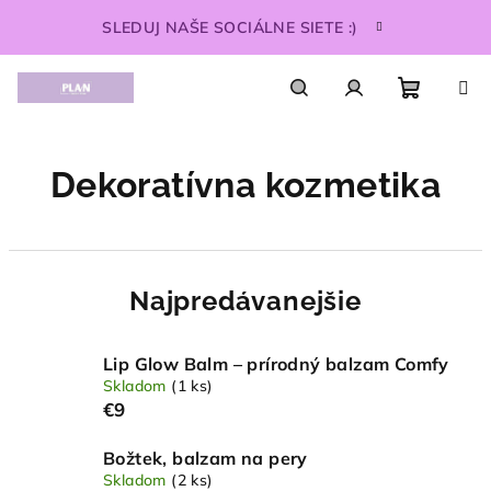
Prejsť
SLEDUJ NAŠE SOCIÁLNE SIETE :)
na
obsah
Nákupn
Hľadať
Prihlásenie
Dekoratívna kozmetika
košík
Najpredávanejšie
Lip Glow Balm – prírodný balzam Comfy
Skladom
(1 ks)
€9
Božtek, balzam na pery
Skladom
(2 ks)