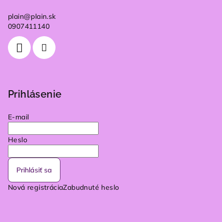
plain
@
plain.sk
0907411140
Prihlásenie
E-mail
Heslo
Prihlásiť sa
Nová registrácia
Zabudnuté heslo