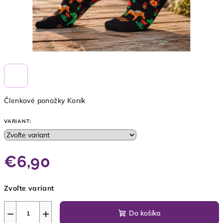
Členkové ponožky Koník
VARIANT:
€6,90
Jednotková
Zvoľte variant
cena:
−
+
Do košíka