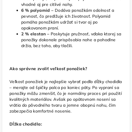
vhodné aj pre citlivé nohy.
6 % polyamid –
Dodáva ponožkám odolnosť a
pevnosť, čo predlžuje ich životnosť. Polyamid
pomáha ponožkám udržať si tvar aj po
opakovanom praní.
2 % elastan –
Poskytuje pružnosť, vďaka ktorej sa
ponožky dokonale prispôsobia nohe a pohodlne
držia, bez toho, aby tlačili.
Ako správne zvoliť veľkosť ponožiek?
Veľkosť ponožiek je najlepšie vybrať podľa dĺžky chodidla
– merajte od špičky palca po koniec päty. Po vypraní sa
ponožky môžu zmenšiť, čo je normálny proces pri použití
kvalitných materiálov. Avšak po opätovnom nosení sa
vrátia do pôvodného tvaru a jemne obopnú nohu, čím
zabezpečia komfortné nosenie.
Dĺžka chodidla: