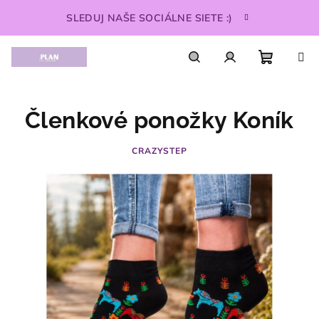
Prejsť
SLEDUJ NAŠE SOCIÁLNE SIETE :)
na
obsah
Nákupn
Hľadať
Prihlásenie
Členkové ponožky Koník
košík
CRAZYSTEP