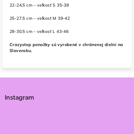
22-24,5 cm – veľkosť S 35-38
25-27,5 cm – veľkosť M 39-42
28-30,5 cm – veľkosť L 43-46
Crazystep ponožky sú vyrobené v chránenej dielni na
Slovensku.
Z
á
p
Instagram
ä
t
i
e