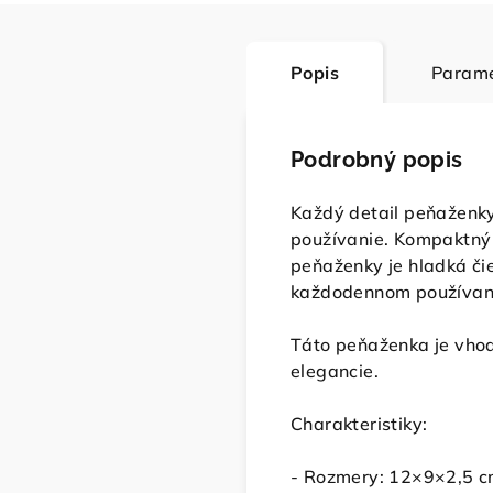
Popis
Parame
Podrobný popis
Každý detail peňaženky 
používanie. Kompaktný a
peňaženky je hladká čie
každodennom používan
Táto peňaženka je vhod
elegancie.
Charakteristiky:
- Rozmery: 12×9×2,5 