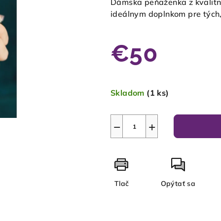
Dámska peňaženka z kvalitne
ideálnym doplnkom pre tých,
€50
Jednotková
cena:
Skladom
(1 ks)
−
+
Tlač
Opýtať sa