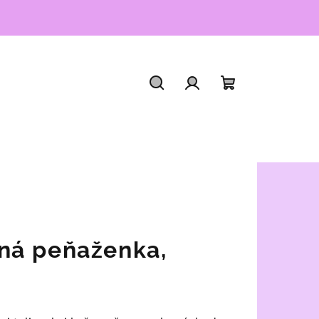
Hľadať
Prihlásenie
Nákupný
košík
ná peňaženka,