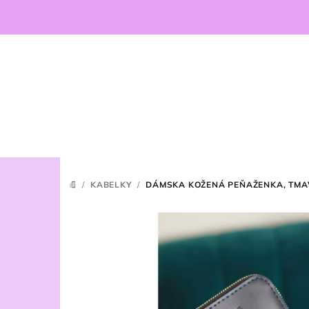
Prejsť
na
obsah
/
KABELKY
/
DÁMSKA KOŽENÁ PEŇAŽENKA, TM
DOMOV