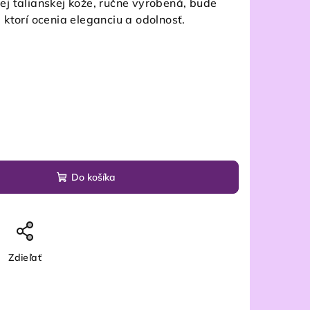
j talianskej kože, ručne vyrobená, bude
 ktorí ocenia eleganciu a odolnosť.
Do košíka
Zdieľať