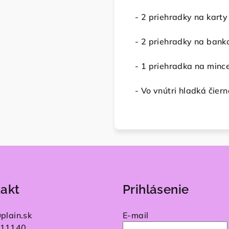
- 2 priehradky na karty
- 2 priehradky na bank
- 1 priehradka na minc
- Vo vnútri hladká čier
akt
Prihlásenie
@
plain.sk
E-mail
11140