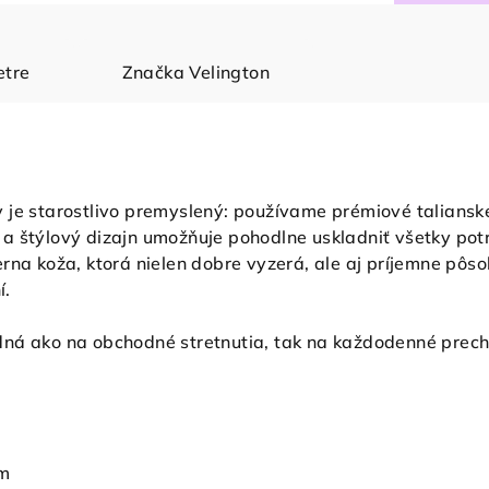
tre
Značka
Velington
je starostlivo premyslený: používame prémiové talianske 
 štýlový dizajn umožňuje pohodlne uskladniť všetky potre
rna koža, ktorá nielen dobre vyzerá, ale aj príjemne pôso
í.
ná ako na obchodné stretnutia, tak na každodenné prechá
cm