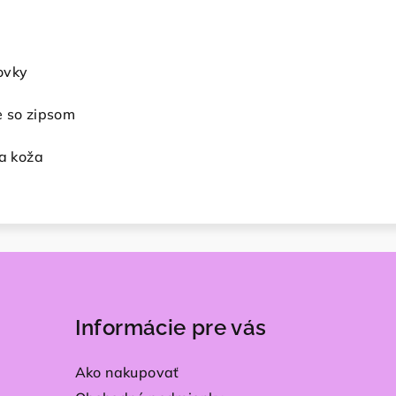
ovky
e so zipsom
na koža
Informácie pre vás
Ako nakupovať