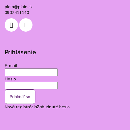
plain
@
plain.sk
0907411140
Prihlásenie
E-mail
Heslo
Prihlásiť sa
Nová registrácia
Zabudnuté heslo