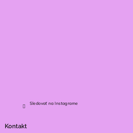
ä
t
i
e
Sledovať na Instagrame
Kontakt