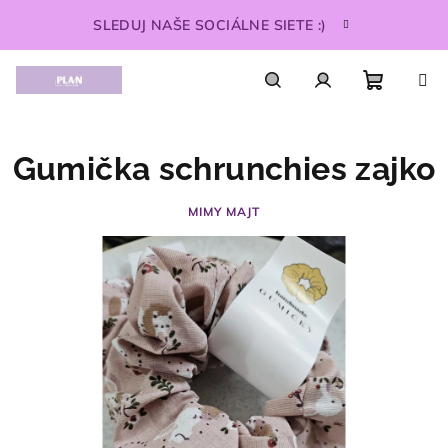
Prejsť
SLEDUJ NAŠE SOCIÁLNE SIETE :)
na
obsah
Nákupn
Hľadať
Prihlásenie
Gumička schrunchies zajko
košík
MIMY MAJT