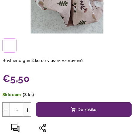
Bavlnená gumička do vlasov, vzorovaná
€5,50
Jednotková
Skladom
(3 ks)
cena:
−
+
Do košíka