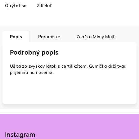
Opýtať sa
Zdieľať
Popis
Parametre
Značka
Mimy Majt
Podrobný popis
Ušitá zo zvyškov látok s certifikátom. Gumička drží tvar,
prijemná na nosenie.
Z
á
p
Instagram