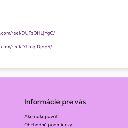
.com/reel/DUFzOHLjYgC/
.com/reel/DTcoqiDjap5/
Informácie pre vás
Ako nakupovať
Obchodné podmienky