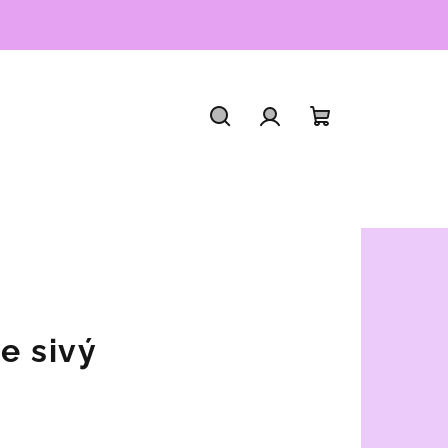
Hľadať
Prihlásenie
Nákupný
košík
e sivý
.