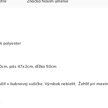
tre
Značka
Nosím umenie
% polyester
0cm, pás 47x2cm, dĺžka 50cm
šiť v bubnovej sušičke. Výrobok nebieliť. Žehliť pri max
.