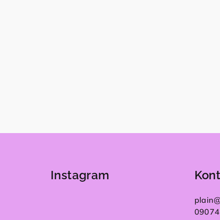
Z
á
Instagram
Kont
p
ä
plain
09074
t