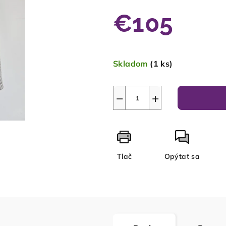
€105
Jednotková
cena:
Skladom
(1 ks)
−
+
Tlač
Opýtať sa