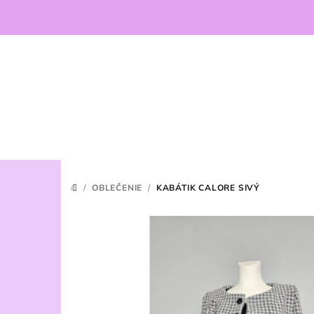
Prejsť
na
obsah
/
OBLEČENIE
/
KABÁTIK CALORE SIVÝ
DOMOV