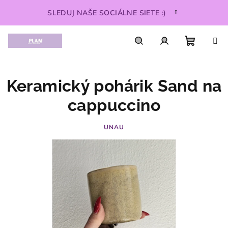
Prejsť
SLEDUJ NAŠE SOCIÁLNE SIETE :)
na
obsah
Nákupn
Hľadať
Prihlásenie
Keramický pohárik Sand na
košík
cappuccino
UNAU