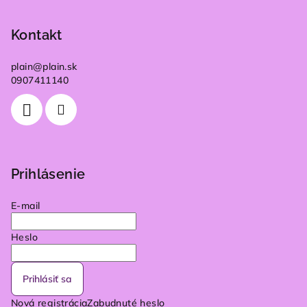
Kontakt
plain
@
plain.sk
0907411140
Prihlásenie
E-mail
Heslo
Prihlásiť sa
Nová registrácia
Zabudnuté heslo