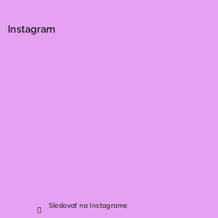
Z
á
p
Instagram
ä
t
i
e
Sledovať na Instagrame