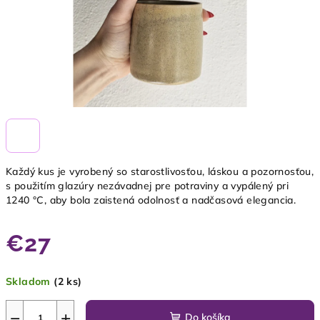
Každý kus je vyrobený so starostlivosťou, láskou a pozornosťou,
s použitím glazúry nezávadnej pre potraviny a vypálený pri
1240 °C, aby bola zaistená odolnosť a nadčasová elegancia.
€27
Jednotková
Skladom
(2 ks)
cena:
−
+
Do košíka