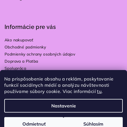
Informácie pre vás
Ako nakupovať
Obchodné podmienky
Podmienky ochrany osobných údajov
Doprava a Platba
Spolupráca
Kontakty
Na prispôsobenie obsahu a reklám, poskytovanie
Vrátenie tovaru
funkcií sociálnych médií a analýzu návštevnosti
Blog
používame súbory cookie. Viac informácií
tu
.
Moja objednávka
Nastavenie
Copyright 2026
Plain store
. Všetky práva vyhradené.
Upraviť nastavenie cookies
Odmietnuť
Súhlasím