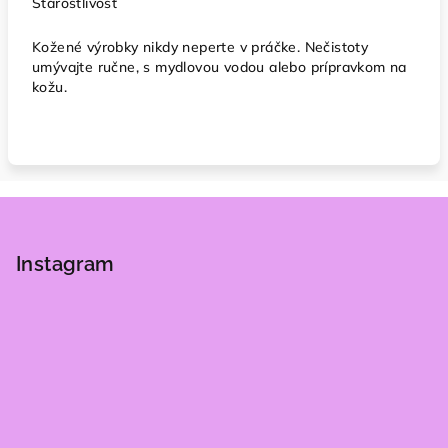
Starostlivosť
Kožené výrobky nikdy neperte v práčke. Nečistoty
umývajte ručne, s mydlovou vodou alebo prípravkom na
kožu.
Z
á
p
Instagram
ä
t
i
e