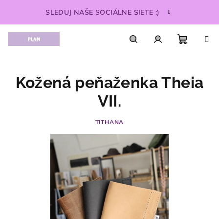
Prejsť
SLEDUJ NAŠE SOCIÁLNE SIETE :)
na
obsah
Nákupn
Hľadať
Prihlásenie
Kožená peňaženka Theia
košík
VII.
TITHANA