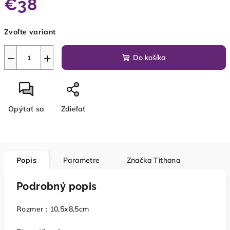
€38
Jednotková
Zvoľte variant
cena:
−
+
Do košíka
Opýtať sa
Zdieľať
Popis
Parametre
Značka
Tithana
Podrobný popis
Rozmer : 10,5x8,5cm