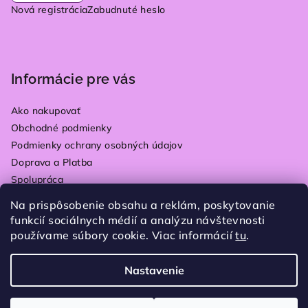
Nová registrácia
Zabudnuté heslo
Informácie pre vás
Ako nakupovať
Obchodné podmienky
Podmienky ochrany osobných údajov
Doprava a Platba
Spolupráca
Kontakty
Na prispôsobenie obsahu a reklám, poskytovanie
Vrátenie tovaru
funkcií sociálnych médií a analýzu návštevnosti
Blog
používame súbory cookie. Viac informácií
tu
.
Moja objednávka
Nastavenie
Copyright 2026
Plain store
. Všetky práva vyhradené.
Upraviť nastavenie cookies