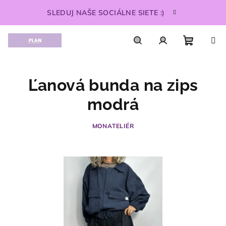
Prejsť
SLEDUJ NAŠE SOCIÁLNE SIETE :)
na
obsah
Nákupn
Hľadať
Prihlásenie
Ľanová bunda na zips
košík
modrá
MONATELIÉR