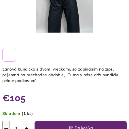
Ľanová bundička s dvomi vreckami, so zapínaním na zips,
príjemná na prechodné obdobie, Guma v páse drží bundičku
pekne podkasanú
€105
Jednotková
Skladom
(1 ks)
cena:
−
+
Do košíka