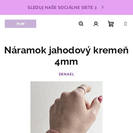
Prejsť
SLEDUJ NAŠE SOCIÁLNE SIETE :)
na
obsah
Nákupn
Hľadať
Prihlásenie
Náramok jahodový kremeň
košík
4mm
DENAEL