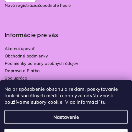
Nová registrácia
Zabudnuté heslo
Informácie pre vás
Ako nakupovať
Obchodné podmienky
Podmienky ochrany osobných údajov
Doprava a Platba
Spolupráca
Kontakty
Na prispôsobenie obsahu a reklám, poskytovanie
Vrátenie tovaru
funkcií sociálnych médií a analýzu návštevnosti
Blog
používame súbory cookie. Viac informácií
tu
.
Moja objednávka
Nastavenie
Copyright 2026
Plain store
. Všetky práva vyhradené.
Upraviť nastavenie cookies