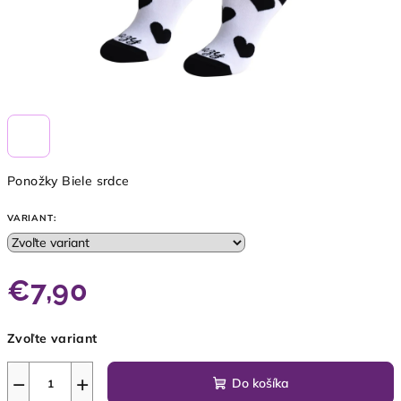
Ponožky Biele srdce
VARIANT:
€7,90
Jednotková
Zvoľte variant
cena:
−
+
Do košíka