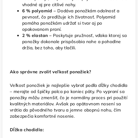
vhodné aj pre citlivé nohy.
6 % polyamid –
Dodáva ponožkám odolnosť a
pevnosť, čo predlžuje ich životnosť. Polyamid
pomáha ponožkám udržať si tvar aj po
opakovanom praní.
2 % elastan –
Poskytuje pružnosť, vďaka ktorej sa
ponožky dokonale prispôsobia nohe a pohodlne
držia, bez toho, aby tlačili.
Ako správne zvoliť veľkosť ponožiek?
Veľkosť ponožiek je najlepšie vybrať podľa dĺžky chodidla
– merajte od špičky palca po koniec päty. Po vypraní sa
ponožky môžu zmenšiť, čo je normálny proces pri použití
kvalitných materiálov. Avšak po opätovnom nosení sa
vrátia do pôvodného tvaru a jemne obopnú nohu, čím
zabezpečia komfortné nosenie.
Dĺžka chodidla: