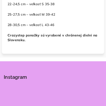
22-24,5 cm – veľkosť S 35-38
25-27,5 cm – veľkosť M 39-42
28-30,5 cm – veľkosť L 43-46
Crazystep ponožky sú vyrobené v chránenej dielni na
Slovensku.
Z
á
p
Instagram
ä
t
i
e