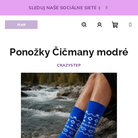
Prejsť
SLEDUJ NAŠE SOCIÁLNE SIETE :)
na
obsah
Nákupn
Hľadať
Prihlásenie
Ponožky Čičmany modré
košík
CRAZYSTEP