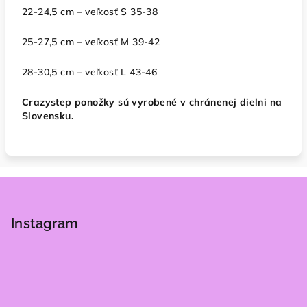
22-24,5 cm – veľkosť S 35-38
25-27,5 cm – veľkosť M 39-42
28-30,5 cm – veľkosť L 43-46
Crazystep ponožky sú vyrobené v chránenej dielni na
Slovensku.
Z
á
p
Instagram
ä
t
i
e