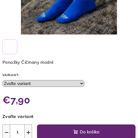
Ponožky Čičmany modré
VARIANT:
€7,90
Jednotková
Zvoľte variant
cena:
−
+
Do košíka