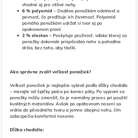
vhodné aj pre citlivé nohy.
6 % polyamid –
Dodáva ponožkám odolnosť a
pevnosť, čo predlžuje ich životnosť. Polyamid
pomáha ponožkám udržať si tvar aj po
opakovanom praní.
2 % elastan –
Poskytuje pružnosť, vďaka ktorej sa
ponožky dokonale prispôsobia nohe a pohodlne
držia, bez toho, aby tlačili.
Ako správne zvoliť veľkosť ponožiek?
Veľkosť ponožiek je najlepšie vybrať podľa dĺžky chodidla
– merajte od špičky palca po koniec päty. Po vypraní sa
ponožky môžu zmenšiť, čo je normálny proces pri použití
kvalitných materiálov. Avšak po opätovnom nosení sa
vrátia do pôvodného tvaru a jemne obopnú nohu, čím
zabezpečia komfortné nosenie.
Dĺžka chodidla: