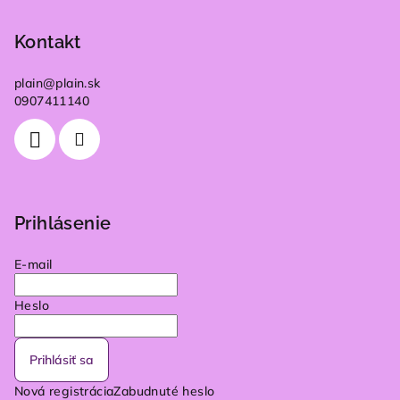
Kontakt
plain
@
plain.sk
0907411140
Prihlásenie
E-mail
Heslo
Prihlásiť sa
Nová registrácia
Zabudnuté heslo