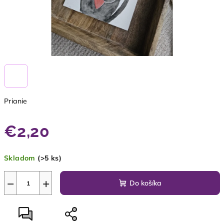
Prianie
€2,20
Jednotková
Skladom
(>5 ks)
cena:
−
+
Do košíka