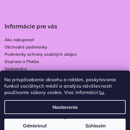
Informácie pre vás
Ako nakupovať
Obchodné podmienky
Podmienky ochrany osobných údajov
Doprava a Platba
Spolupráca
Kontakty
Na prispôsobenie obsahu a reklám, poskytovanie
Vrátenie tovaru
funkcií sociálnych médií a analýzu návštevnosti
Blog
používame súbory cookie. Viac informácií
tu
.
Moja objednávka
Nastavenie
Copyright 2026
Plain store
. Všetky práva vyhradené.
Upraviť nastavenie cookies
Odmietnuť
Súhlasím