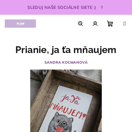
Prejsť
SLEDUJ NAŠE SOCIÁLNE SIETE :)
na
obsah
Nákupn
Hľadať
Prihlásenie
Prianie, ja ťa mňaujem
košík
SANDRA KOCMANOVÁ