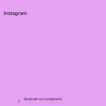
Z
á
p
Instagram
ä
t
i
e
Sledovať na Instagrame