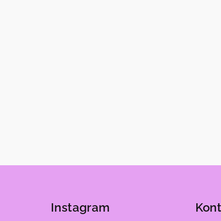
Z
á
Instagram
Kont
p