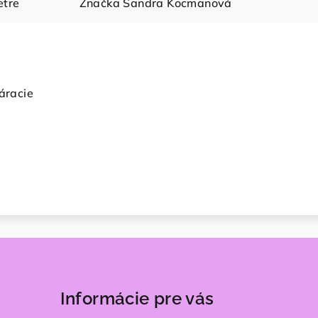
tre
Značka
Sandra Kocmanová
váracie
Informácie pre vás