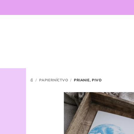
Prejsť
na
obsah
/
PAPIERNÍCTVO
/
PRIANIE, PIVO
DOMOV