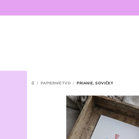
Prejsť
na
obsah
/
PAPIERNÍCTVO
/
PRIANIE, SOVIČKY
DOMOV