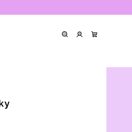
Hľadať
Prihlásenie
Nákupný
košík
čky