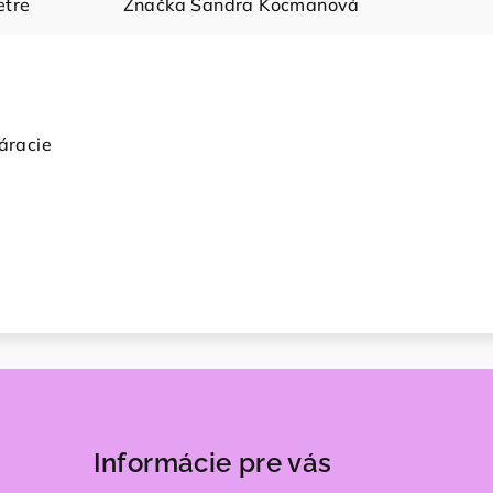
tre
Značka
Sandra Kocmanová
váracie
Informácie pre vás