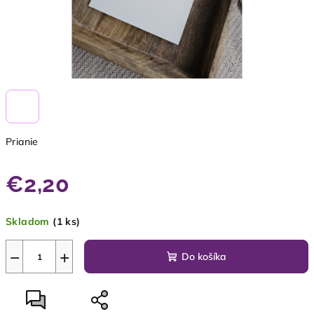
Prianie
€2,20
Jednotková
Skladom
(1 ks)
cena:
−
+
Do košíka