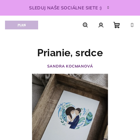
Prejsť
SLEDUJ NAŠE SOCIÁLNE SIETE :)
na
obsah
Nákupn
Hľadať
Prihlásenie
Prianie, srdce
košík
SANDRA KOCMANOVÁ