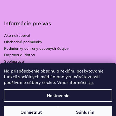
Informácie pre vás
Ako nakupovať
Obchodné podmienky
Podmienky ochrany osobných údajov
Doprava a Platba
Spolupráca
Kontakty
Na prispôsobenie obsahu a reklám, poskytovanie
Vrátenie tovaru
funkcií sociálnych médií a analýzu návštevnosti
Blog
používame súbory cookie. Viac informácií
tu
.
Moja objednávka
Nastavenie
Copyright 2026
Plain store
. Všetky práva vyhradené.
Upraviť nastavenie cookies
Odmietnuť
Súhlasím