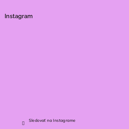
Z
á
p
Instagram
ä
t
i
e
Sledovať na Instagrame