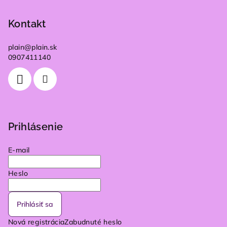
Kontakt
plain
@
plain.sk
0907411140
Prihlásenie
E-mail
Heslo
Prihlásiť sa
Nová registrácia
Zabudnuté heslo