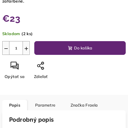
zafarbené.
€23
Jednotková
Skladom
(2 ks)
cena:
−
+
Do košíka
Opýtať sa
Zdieľať
Popis
Parametre
Značka
Fraela
Podrobný popis