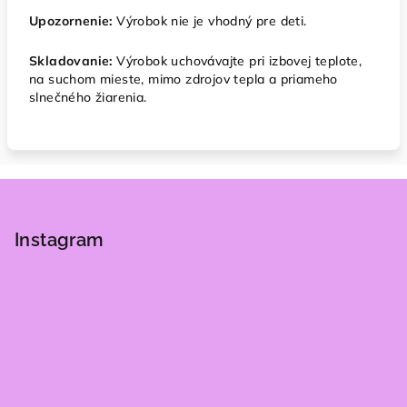
Upozornenie:
Výrobok nie je vhodný pre deti.
Skladovanie:
Výrobok uchovávajte pri izbovej teplote,
na suchom mieste, mimo zdrojov tepla a priameho
slnečného žiarenia.
Z
á
p
Instagram
ä
t
i
e