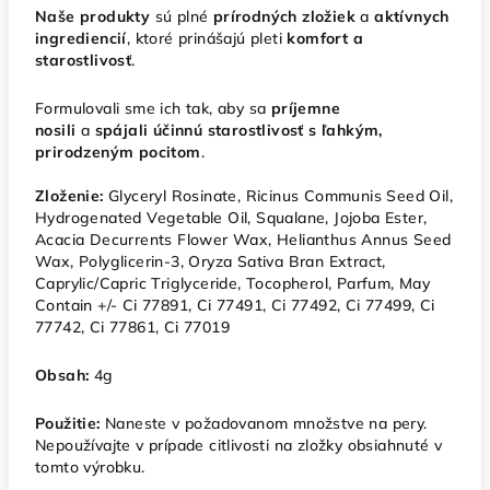
Naše produkty
sú plné
prírodných zložiek
a
aktívnych
ingrediencií
, ktoré prinášajú pleti
komfort a
starostlivosť
.
Formulovali sme ich tak, aby sa
príjemne
nosili
a
spájali účinnú starostlivosť s ľahkým,
prirodzeným pocitom
.
Zloženie:
Glyceryl Rosinate, Ricinus Communis Seed Oil,
Hydrogenated Vegetable Oil, Squalane, Jojoba Ester,
Acacia Decurrents Flower Wax, Helianthus Annus Seed
Wax, Polyglicerin-3, Oryza Sativa Bran Extract,
Caprylic/Capric Triglyceride, Tocopherol, Parfum, May
Contain +/- Ci 77891, Ci 77491, Ci 77492, Ci 77499, Ci
77742, Ci 77861, Ci 77019
Obsah:
4g
Použitie:
Naneste v požadovanom množstve na pery.
Nepoužívajte v prípade citlivosti na zložky obsiahnuté v
tomto výrobku.