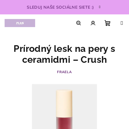
Prejsť
SLEDUJ NAŠE SOCIÁLNE SIETE :)
na
obsah
Nákupn
Hľadať
Prihlásenie
Prírodný lesk na pery s
košík
ceramidmi – Crush
FRAELA