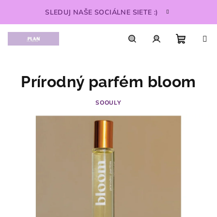
Prejsť
SLEDUJ NAŠE SOCIÁLNE SIETE :)
na
obsah
Nákupn
Hľadať
Prihlásenie
Prírodný parfém bloom
košík
SOOULY