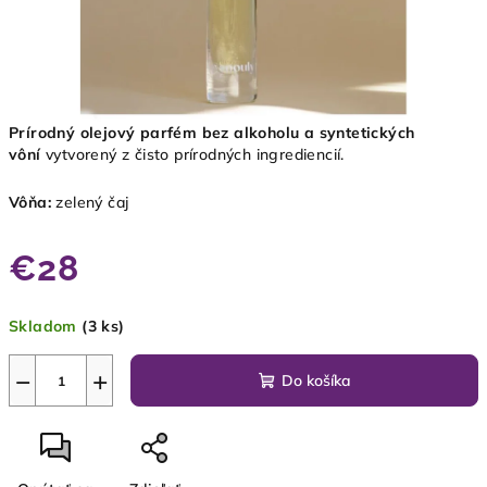
Prírodný olejový parfém bez alkoholu
a syntetických
vôní
vytvorený z
čisto prírodných ingrediencií.
Vôňa:
zelený čaj
€28
Jednotková
Skladom
(3 ks)
cena:
−
+
Do košíka