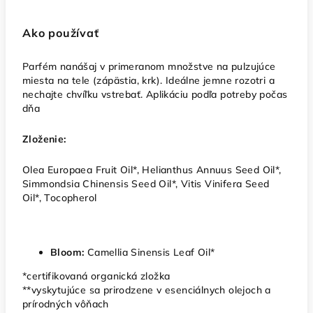
Ako používať
Parfém nanášaj v primeranom množstve na pulzujúce
miesta na tele (zápästia, krk). Ideálne jemne rozotri a
nechajte chvíľku vstrebať. Aplikáciu podľa potreby počas
dňa
Zloženie:
Olea Europaea Fruit Oil*, Helianthus Annuus Seed Oil*,
Simmondsia Chinensis Seed Oil*, Vitis Vinifera Seed
Oil*, Tocopherol
Bloom:
Camellia Sinensis Leaf Oil*
*certifikovaná organická zložka
**vyskytujúce sa prirodzene v esenciálnych olejoch a
prírodných vôňach