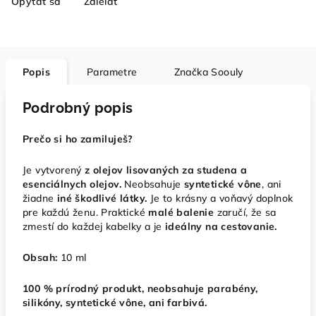
Opýtať sa
Zdieľať
Popis
Parametre
Značka
Soouly
Podrobný popis
Prečo si ho zamiluješ?
Je vytvorený
z
olejov lisovaných za studena a
esenciálnych olejov.
Neobsahuje
syntetické vône
, ani
žiadne
iné škodlivé látky.
Je to krásny a voňavý doplnok
pre každú ženu.
Praktické
malé balenie
zaručí, že sa
zmestí do každej kabelky a je
ideálny na cestovanie.
Obsah:
10 ml
100 % prírodný produkt, neobsahuje parabény,
silikóny, syntetické vône, ani farbivá.