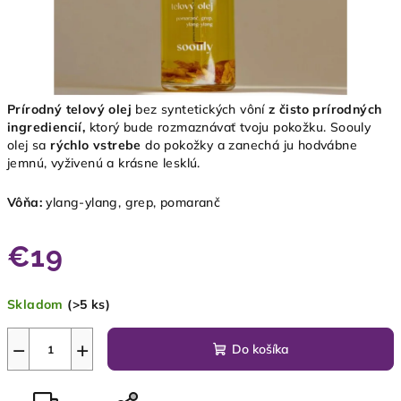
Prírodný telový olej
bez syntetických vôní
z
čisto prírodných
ingrediencií
,
ktorý bude rozmaznávať tvoju pokožku. Soouly
olej sa
rýchlo vstrebe
do pokožky a zanechá ju hodvábne
jemnú, vyživenú a krásne lesklú.
Vôňa:
y
lang-ylang, grep, pomaranč
€19
Jednotková
Skladom
(>5 ks)
cena:
−
+
Do košíka