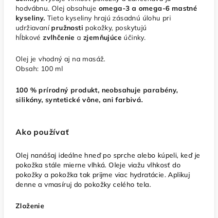
hodvábnu. Olej obsahuje
omega-3 a omega-6 mastné
kyseliny.
Tieto kyseliny hrajú zásadnú úlohu pri
udržiavaní
pružnosti
pokožky, poskytujú
hĺbkové
zvlhčenie
a
zjemňujúce
účinky.
Olej je vhodný aj na
masáž.
Obsah:
100 ml
100 % prírodný produkt, neobsahuje parabény,
silikóny, syntetické vône, ani farbivá.
Ako používať
Olej nanášaj ideálne hneď po sprche alebo kúpeli, keď je
pokožka stále mierne vlhká. Oleje viažu vlhkosť do
pokožky a pokožka tak prijme viac hydratácie. Aplikuj
denne a vmasíruj do pokožky celého tela.
Zloženie