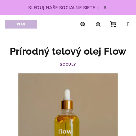
Prejsť
SLEDUJ NAŠE SOCIÁLNE SIETE :)
na
obsah
Nákupn
Hľadať
Prihlásenie
Prírodný telový olej Flow
košík
SOOULY