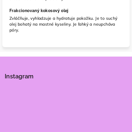
Frakcionovaný kokosový olej
Zvláčňuje, vyhladzuje a hydratuje pokožku. Je to suchý
olej bohatý na mastné kyseliny. Je ľahký a neupcháva
póry.
Z
á
p
Instagram
ä
t
i
e