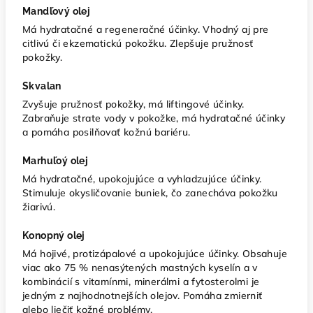
Mandľový olej
Má hydratačné a regeneračné účinky. Vhodný aj pre
citlivú či ekzematickú pokožku. Zlepšuje pružnosť
pokožky.
Skvalan
Zvyšuje pružnosť pokožky, má liftingové účinky.
Zabraňuje strate vody v pokožke, má hydratačné účinky
a pomáha posilňovať kožnú bariéru.
Marhuľoý olej
Má hydratačné, upokojujúce a vyhladzujúce účinky.
Stimuluje okysličovanie buniek, čo zanecháva pokožku
žiarivú.
Konopný olej
Má hojivé, protizápalové a upokojujúce účinky. Obsahuje
viac ako 75 % nenasýtených mastných kyselín a v
kombinácií s vitamínmi, minerálmi a fytosterolmi je
jedným z najhodnotnejších olejov. Pomáha zmierniť
alebo liečiť kožné problémy.