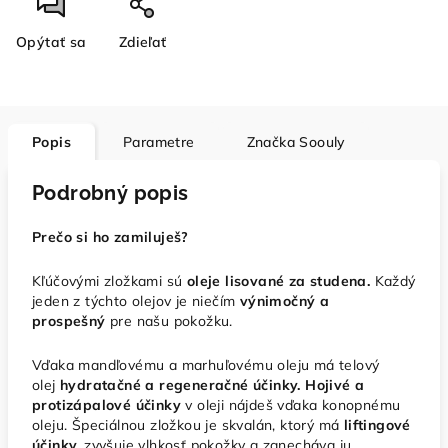
Opýtať sa
Zdieľať
Popis
Parametre
Značka
Soouly
Podrobný popis
Prečo si ho zamiluješ?
Kľúčovými zložkami sú
oleje lisované za studena.
Každý
jeden z týchto olejov je niečím
výnimočný a
prospešný
pre našu pokožku.
Vďaka mandľovému a marhuľovému oleju má telový
olej
hydratačné a regeneračné
účinky. Hojivé a
protizápalové účinky
v oleji nájdeš vďaka konopnému
oleju. Špeciálnou zložkou je skvalán, ktorý má
liftingové
účinky,
zvyšuje vlhkosť pokožky a zanecháva ju