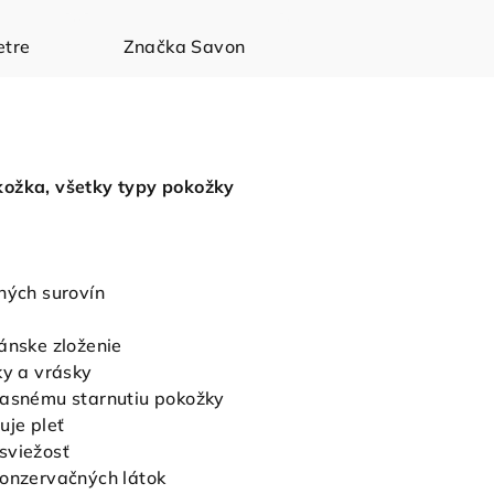
tre
Značka
Savon
ožka, všetky typy pokožky
dných surovín
ánske zloženie
ky a vrásky
časnému starnutiu pokožky
uje pleť
sviežosť
konzervačných látok