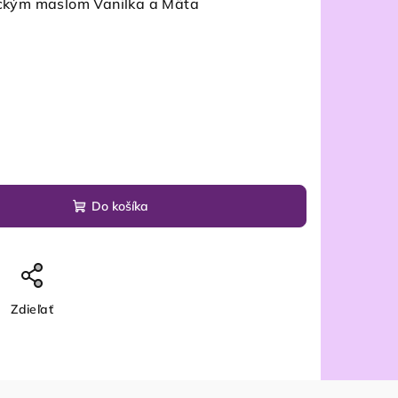
kým maslom Vanilka a Mäta
Do košíka
Zdieľať