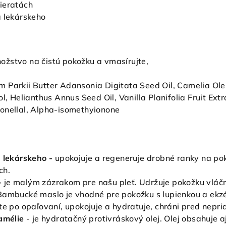
ieratách
a lekárskeho
žstvo na čistú pokožku a vmasírujte,
Parkii Butter Adansonia Digitata Seed Oil, Camelia Olei
l, Helianthus Annus Seed Oil, Vanilla Planifolia Fruit Extr
onellal, Alpha-isomethyionone
a lekárskeho -
upokojuje a regeneruje drobné ranky na po
ch.
-
je malým zázrakom pre našu pleť. Udržuje pokožku vláčn
Bambucké maslo je vhodné pre pokožku s lupienkou a ekz
te po opaľovaní, upokojuje a hydratuje, chráni pred nepr
amélie
- je hydratačný protivráskový olej. Olej obsahuje a