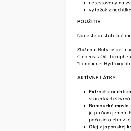
netestovaný na zv
výťažok z nechtík
POUŽITIE
Naneste dostatočné mno
Zloženie
Butyrospermum 
Chinensis Oil, Tocophero
*Limonene, Hydroxycitr
AKTÍVNE LÁTKY
Extrakt z nechtík
stareckých škvrná
Bambucké maslo 
je po ňom jemná. 
počasia alebo v le
Olej z japonskej k