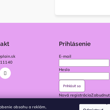
akt
Prihlásenie
@
plain.sk
E-mail
11140
Heslo
Prihlásiť sa
Nová registrácia
Zabudnut
heslo
obenie obsahu a reklám,