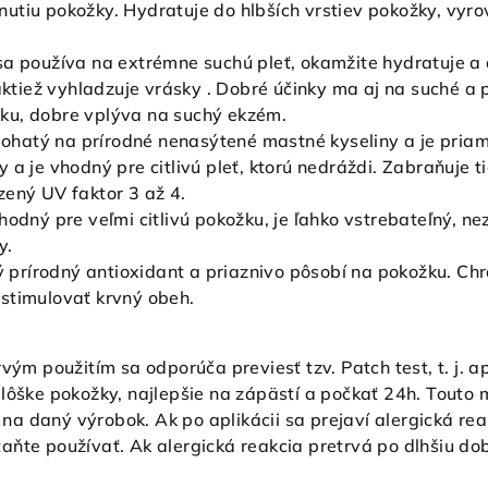
utiu pokožky. Hydratuje do hlbších vrstiev pokožky, vy
sa používa na extrémne suchú pleť, okamžite hydratuje a d
taktiež vyhladzuje vrásky . Dobré účinky ma aj na suché a
ku, dobre vplýva na suchý ekzém.
bohatý na prírodné nenasýtené mastné kyseliny a je priam
 a je vhodný pre citlivú pleť, ktorú nedráždi. Zabraňuje 
zený UV faktor 3 až 4.
vhodný pre veľmi citlivú pokožku, je ľahko vstrebateľný, 
y.
lný prírodný antioxidant a priaznivo pôsobí na pokožku. C
stimulovať krvný obeh.
vým použitím sa odporúča previesť tzv. Patch test, t. j. 
plôške pokožky, najlepšie na zápästí a počkať 24h. Touto
ti na daný výrobok. Ak po aplikácii sa prejaví alergická 
aňte používať. Ak alergická reakcia pretrvá po dlhšiu d