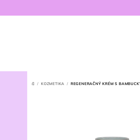
Prejsť
na
obsah
/
KOZMETIKA
/
REGENERAČNÝ KRÉM S BAMBUCK
DOMOV