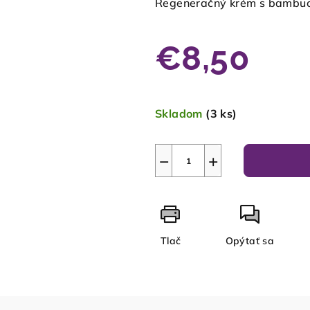
Regeneračný krém s bambuc
€8,50
Jednotková
cena:
Skladom
(3 ks)
−
+
Tlač
Opýtať sa