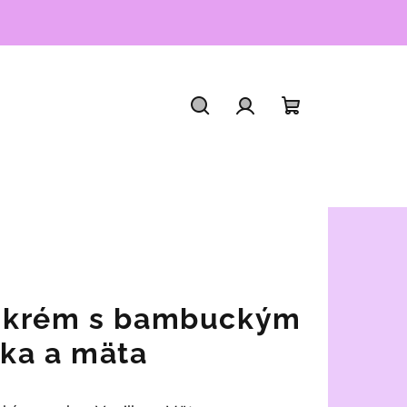
Hľadať
Prihlásenie
Nákupný
košík
 krém s bambuckým
ka a mäta