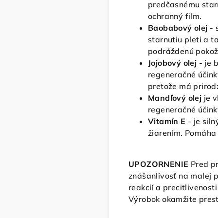
predčasnému starn
ochranný film.
Baobabový olej
- 
starnutiu pleti a 
podráždenú pokož
Jojobový olej -
je 
regeneračné účinky
pretože má prirod
Mandľový olej
je 
regeneračné účink
Vitamín E
- je si
žiarením. Pomáha 
UPOZORNENIE
Pred pr
znášanlivosť na malej 
reakcií a precitlivenos
Výrobok okamžite prest