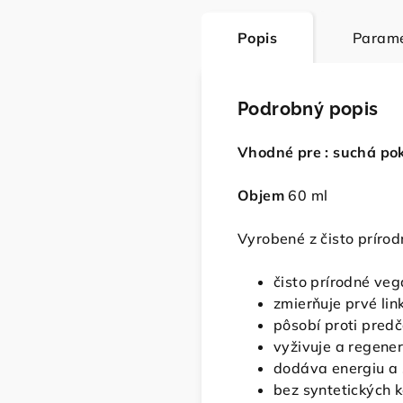
Popis
Parame
Podrobný popis
Vhodné pre :
suchá pok
Objem
60 ml
Vyrobené z čisto príro
čisto prírodné veg
zmierňuje prvé lin
pôsobí proti pred
vyživuje a regener
dodáva energiu a 
bez syntetických 