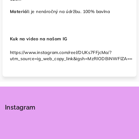
Materiál:
je nenáročný na údržbu. 100% bavlna
Kuk na video na našom IG
https://www.instagram.com/reel/DUKs7FFjcMa/?
utm_source=ig_web_copy_link&igsh=MzRlODBiNWFlZA==
Z
á
p
Instagram
ä
t
i