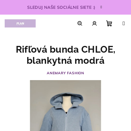
Prejsť
SLEDUJ NAŠE SOCIÁLNE SIETE :)
na
obsah
Nákupn
Hľadať
Prihlásenie
Rifľová bunda CHLOE,
košík
blankytná modrá
ANEMARY FASHION