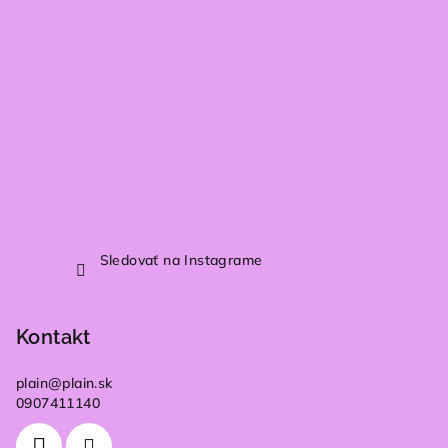
e
Sledovať na Instagrame
Kontakt
plain
@
plain.sk
0907411140