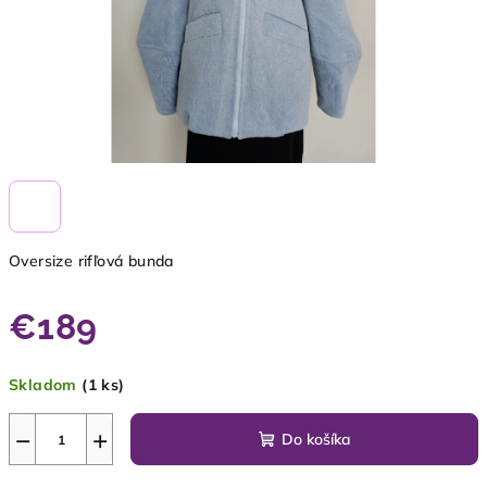
Oversize rifľová bunda
€189
Jednotková
Skladom
(1 ks)
cena:
−
+
Do košíka