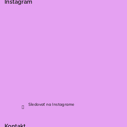
p
Instagram
ä
t
i
e
Sledovať na Instagrame
Kontakt