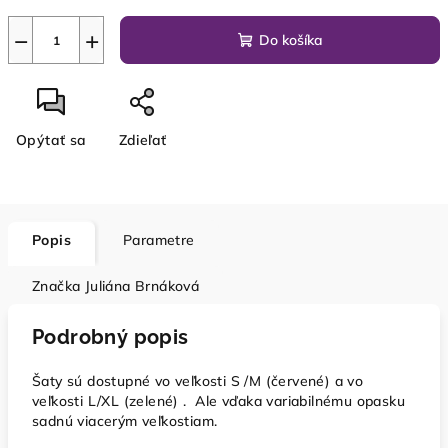
−
+
Do košíka
Opýtať sa
Zdieľať
Popis
Parametre
Značka
Juliána Brnáková
Podrobný popis
Šaty sú dostupné vo veľkosti S /M (červené) a vo
veľkosti L/XL (zelené) . Ale vďaka variabilnému opasku
sadnú viacerým veľkostiam.