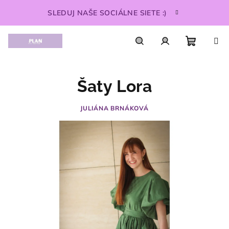
Prejsť
SLEDUJ NAŠE SOCIÁLNE SIETE :)
na
obsah
Nákupn
Hľadať
Prihlásenie
Šaty Lora
košík
JULIÁNA BRNÁKOVÁ