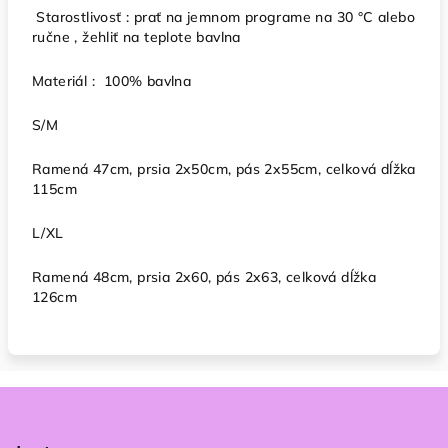
Starostlivosť : prať na jemnom programe na 30 °C alebo
ručne , žehliť na teplote bavlna
Materiál : 100% bavlna
S/M
Ramená 47cm, prsia 2x50cm, pás 2x55cm, celková dĺžka
115cm
L/XL
Ramená 48cm, prsia 2x60, pás 2x63, celková dĺžka
126cm
Z
á