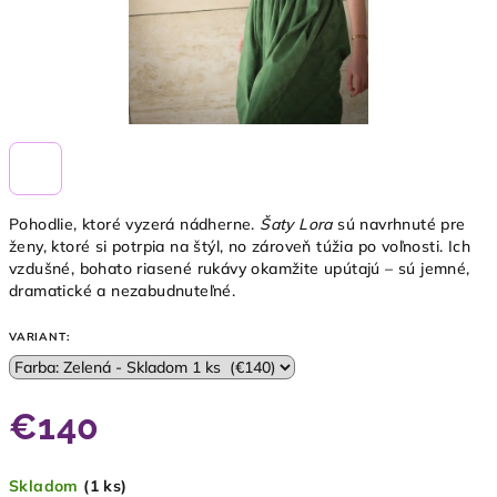
Pohodlie, ktoré vyzerá nádherne.
Šaty Lora
sú navrhnuté pre
ženy, ktoré si potrpia na štýl, no zároveň túžia po voľnosti. Ich
vzdušné, bohato riasené rukávy okamžite upútajú – sú jemné,
dramatické a nezabudnuteľné.
VARIANT:
€140
Jednotková
Skladom
(1 ks)
cena: