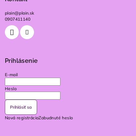
plain
@
plain.sk
0907411140
Prihlásenie
E-mail
Heslo
Prihlásiť sa
Nová registrácia
Zabudnuté heslo