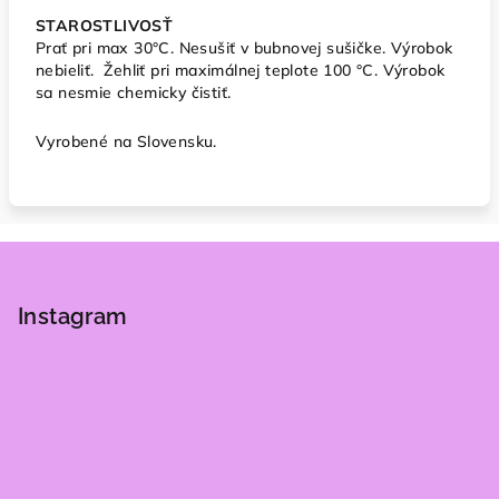
STAROSTLIVOSŤ
Prať pri max 30°C. Nesušiť v bubnovej sušičke. Výrobok
nebieliť. Žehliť pri maximálnej teplote 100 °C. Výrobok
sa nesmie chemicky čistiť.
Vyrobené na Slovensku.
Z
á
p
Instagram
ä
t
i
e