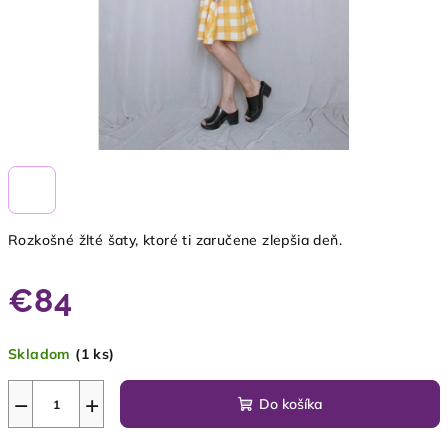
Rozkošné žlté šaty, ktoré ti zaručene zlepšia deň.
€84
Jednotková
Skladom
(1 ks)
cena:
−
+
Do košíka