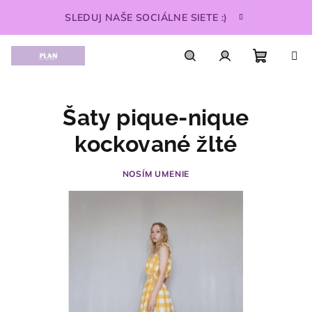
Prejsť
SLEDUJ NAŠE SOCIÁLNE SIETE :)
na
obsah
Nákupn
Hľadať
Prihlásenie
Šaty pique-nique
košík
kockované žlté
NOSÍM UMENIE