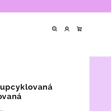
Hľadať
Prihlásenie
Nákupný
košík
 upcyklovaná
rovaná