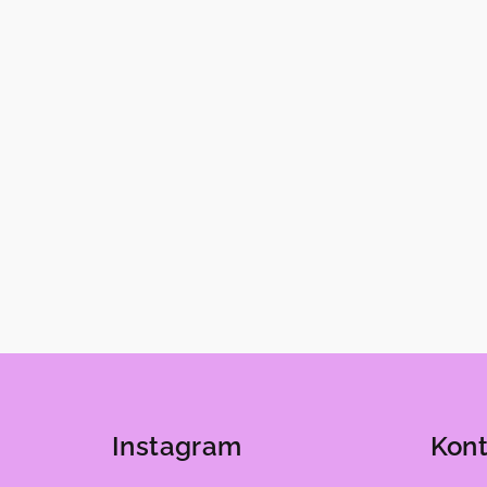
Z
á
Instagram
Kont
p