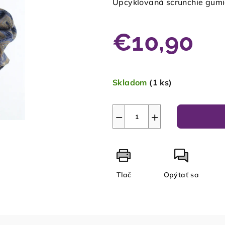
Upcyklovaná scrunchie gum
€10,90
Jednotková
cena:
Skladom
(1 ks)
−
+
Tlač
Opýtať sa