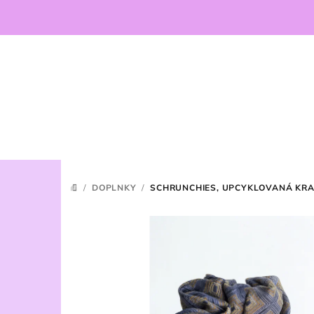
Prejsť
na
obsah
/
DOPLNKY
/
SCHRUNCHIES, UPCYKLOVANÁ KR
DOMOV