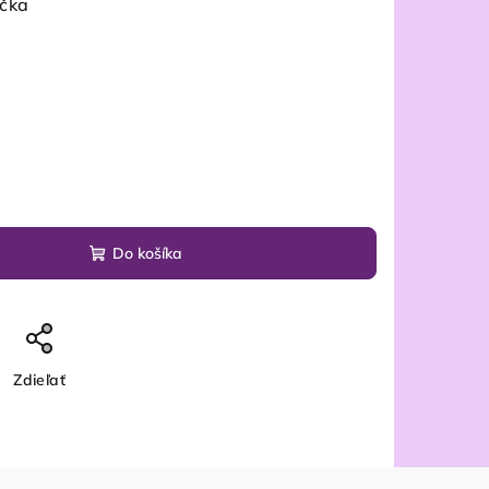
ička
Do košíka
Zdieľať