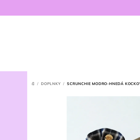
Prejsť
na
obsah
/
DOPLNKY
/
SCRUNCHIE MODRO-HNEDÁ KOCK
DOMOV