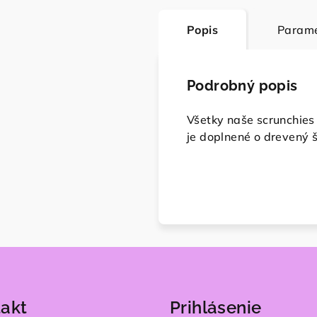
Popis
Parame
Podrobný popis
Všetky naše scrunchies
je doplnené o drevený 
akt
Prihlásenie