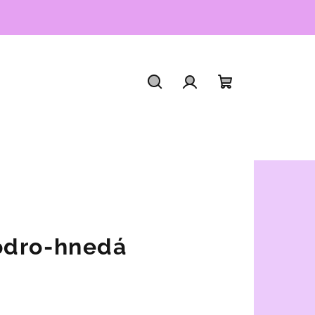
Hľadať
Prihlásenie
Nákupný
košík
odro-hnedá