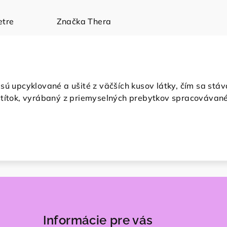
tre
Značka
Thera
 sú upcyklované a ušité z väčších kusov látky, čím sa 
štítok, vyrábaný z priemyselných prebytkov spracovávan
Informácie pre vás