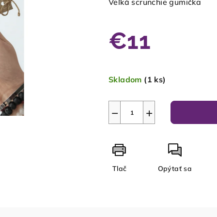
Veľká scrunchie gumička
€11
Jednotková
cena:
Skladom
(1 ks)
−
+
Tlač
Opýtať sa