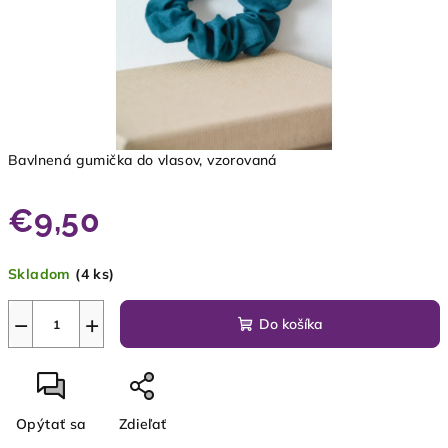
Bavlnená gumička do vlasov, vzorovaná
€9,50
Jednotková
Skladom
(4 ks)
cena:
−
+
Do košíka
Opýtať sa
Zdieľať