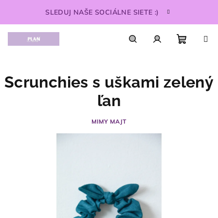
Prejsť
SLEDUJ NAŠE SOCIÁLNE SIETE :)
na
obsah
Nákupn
Hľadať
Prihlásenie
Scrunchies s uškami zelený
košík
ľan
MIMY MAJT