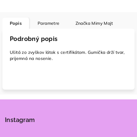
Popis
Parametre
Značka
Mimy Majt
Podrobný popis
Ušitá zo zvyškov látok s certifikátom. Gumička drží tvar,
prijemná na nosenie.
Z
á
p
Instagram
ä