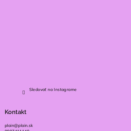
t
i
e
Sledovať na Instagrame
Kontakt
plain
@
plain.sk