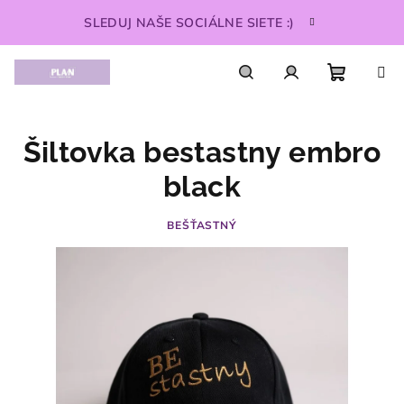
Prejsť
SLEDUJ NAŠE SOCIÁLNE SIETE :)
na
obsah
Nákupn
Hľadať
Prihlásenie
Šiltovka bestastny embro
košík
black
BEŠŤASTNÝ