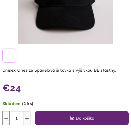
Unisex Onesize 5panelová šiltovka s výšivkou BE stastny.
€24
Jednotková
Skladom
(1 ks)
cena:
−
+
Do košíka