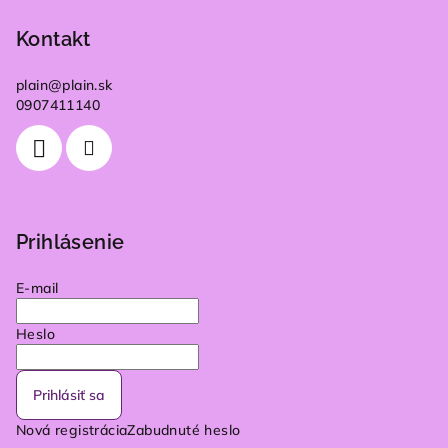
Kontakt
plain
@
plain.sk
0907411140
Prihlásenie
E-mail
Heslo
Prihlásiť sa
Nová registrácia
Zabudnuté heslo