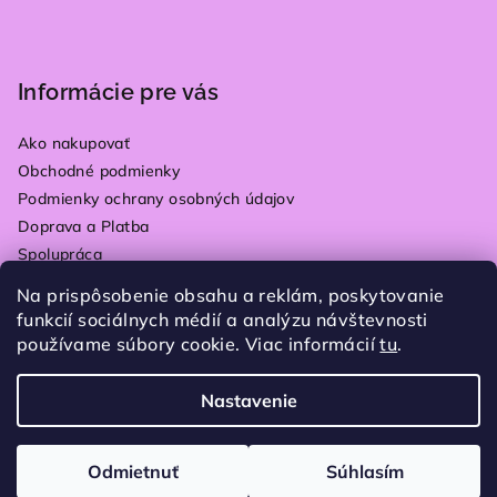
Informácie pre vás
Ako nakupovať
Obchodné podmienky
Podmienky ochrany osobných údajov
Doprava a Platba
Spolupráca
Kontakty
Na prispôsobenie obsahu a reklám, poskytovanie
Vrátenie tovaru
funkcií sociálnych médií a analýzu návštevnosti
Blog
používame súbory cookie. Viac informácií
tu
.
Moja objednávka
Nastavenie
Copyright 2026
Plain store
. Všetky práva vyhradené.
Upraviť nastavenie cookies
Odmietnuť
Súhlasím