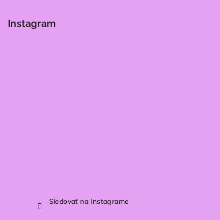
á
p
Instagram
ä
t
i
e
Sledovať na Instagrame