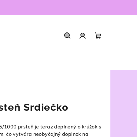
Hľadať
Prihlásenie
Nákupný
košík
steň Srdiečko
5/1000 prsteň je teraz doplnený o krúžok s
, čo vytvára neobyčajný doplnok na