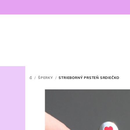
Prejsť
na
obsah
/
ŠPERKY
/
STRIEBORNÝ PRSTEŇ SRDIEČKO
DOMOV