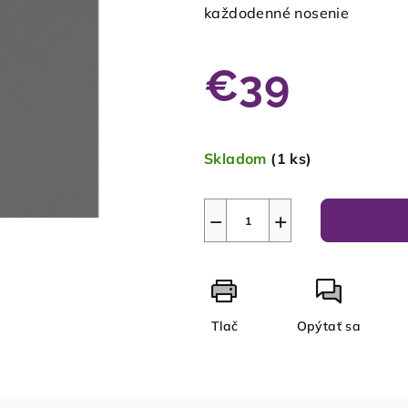
každodenné nosenie
€39
Jednotková
cena:
Skladom
(1 ks)
−
+
Tlač
Opýtať sa