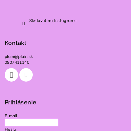
Sledovať na Instagrame
Kontakt
plain
@
plain.sk
0907411140
Prihlásenie
E-mail
Heslo