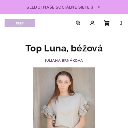
Prejsť
SLEDUJ NAŠE SOCIÁLNE SIETE :)
na
obsah
Nákupn
Hľadať
Prihlásenie
Top Luna, béžová
košík
JULIÁNA BRNÁKOVÁ