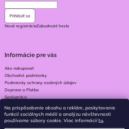
Prihlásiť sa
Nová registrácia
Zabudnuté heslo
Informácie pre vás
Ako nakupovať
Obchodné podmienky
Podmienky ochrany osobných údajov
Doprava a Platba
Spolupráca
Kontakty
Na prispôsobenie obsahu a reklám, poskytovanie
Vrátenie tovaru
funkcií sociálnych médií a analýzu návštevnosti
Blog
používame súbory cookie. Viac informácií
tu
.
Moja objednávka