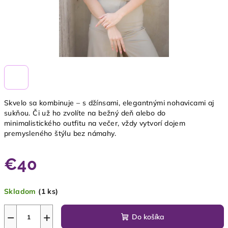
Skvelo sa kombinuje – s džínsami, elegantnými nohavicami aj
sukňou. Či už ho zvolíte na bežný deň alebo do
minimalistického outfitu na večer, vždy vytvorí dojem
premysleného štýlu bez námahy.
€40
Jednotková
Skladom
(1 ks)
cena:
−
+
Do košíka