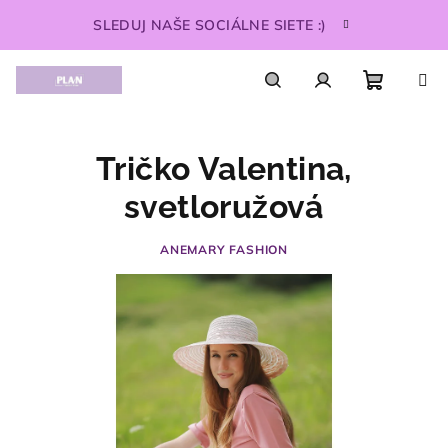
Prejsť
SLEDUJ NAŠE SOCIÁLNE SIETE :)
na
obsah
Nákupn
Hľadať
Prihlásenie
Tričko Valentina,
košík
svetloružová
ANEMARY FASHION