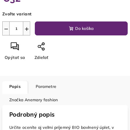
Jednotková
Zvoľte variant
cena:
−
+
Do košíka
Opýtať sa
Zdieľať
Popis
Parametre
Značka
Anemary fashion
Podrobný popis
Určite oceníte aj veľmi príjemný BIO bavlnený úplet, v