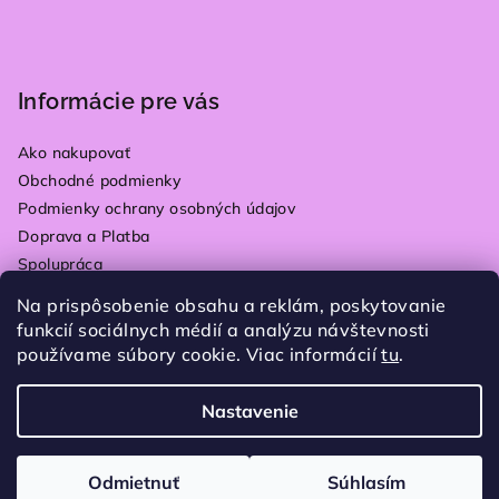
Informácie pre vás
Ako nakupovať
Obchodné podmienky
Podmienky ochrany osobných údajov
Doprava a Platba
Spolupráca
Kontakty
Na prispôsobenie obsahu a reklám, poskytovanie
Vrátenie tovaru
funkcií sociálnych médií a analýzu návštevnosti
Blog
používame súbory cookie. Viac informácií
tu
.
Moja objednávka
Nastavenie
Copyright 2026
Plain store
. Všetky práva vyhradené.
Upraviť nastavenie cookies
Odmietnuť
Súhlasím