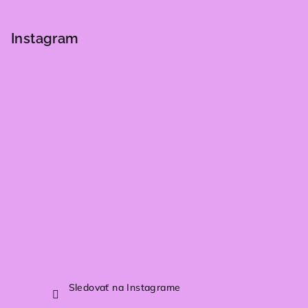
Z
á
p
Instagram
ä
t
i
e
Sledovať na Instagrame