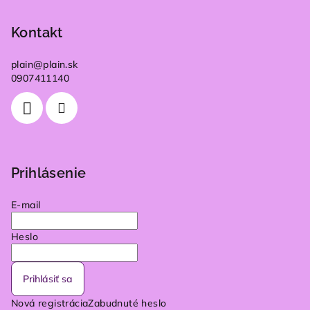
Kontakt
plain
@
plain.sk
0907411140
Prihlásenie
E-mail
Heslo
Prihlásiť sa
Nová registrácia
Zabudnuté heslo