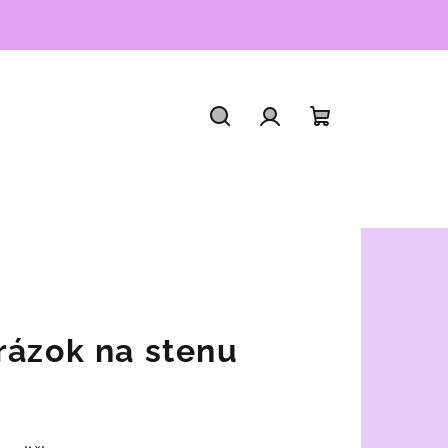
Hľadať
Prihlásenie
Nákupný
košík
rázok na stenu