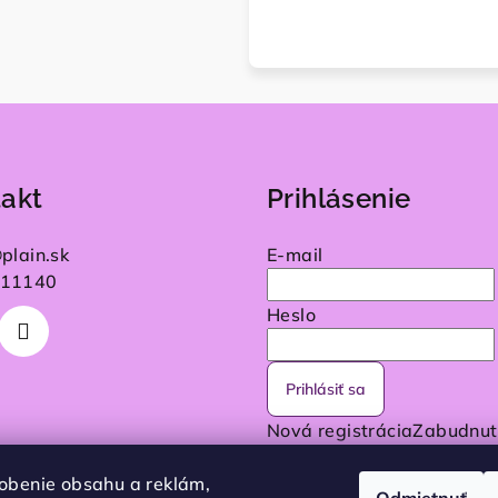
akt
Prihlásenie
@
plain.sk
E-mail
11140
Heslo
Prihlásiť sa
Nová registrácia
Zabudnut
heslo
obenie obsahu a reklám,