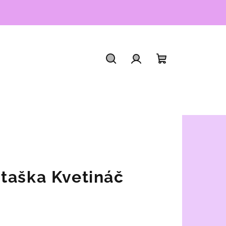
Hľadať
Prihlásenie
Nákupný
košík
taška Kvetináč