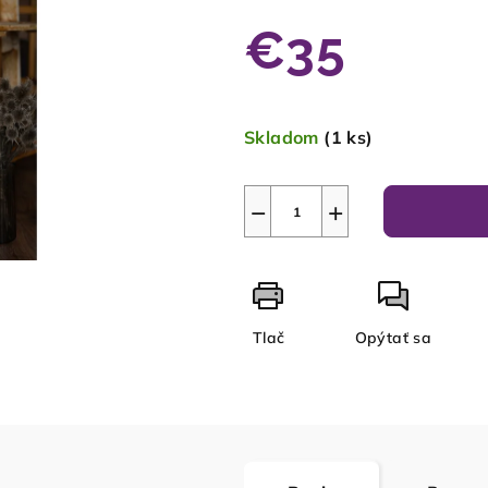
€35
Jednotková
cena:
Skladom
(1 ks)
−
+
Tlač
Opýtať sa