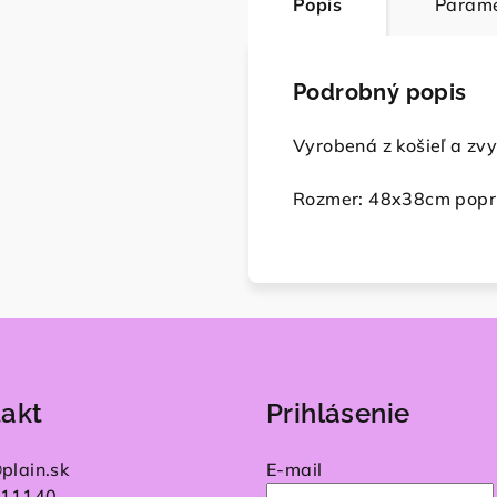
Popis
Parame
Podrobný popis
Vyrobená z košieľ a zvy
Rozmer: 48x38cm popr
akt
Prihlásenie
@
plain.sk
E-mail
11140