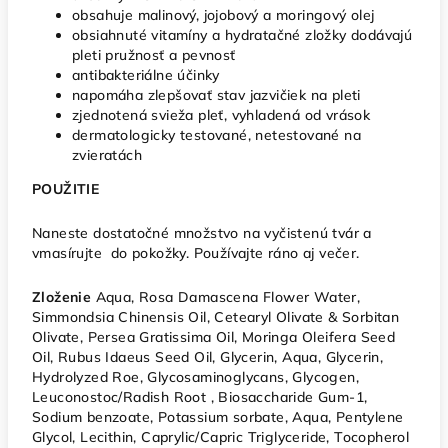
obsahuje malinový, jojobový a moringový olej
obsiahnuté vitamíny a hydratačné zložky dodávajú
pleti pružnosť a pevnosť
antibakteriálne účinky
napomáha zlepšovať stav jazvičiek na pleti
zjednotená svieža pleť, vyhladená od vrások
dermatologicky testované, netestované na
zvieratách
POUŽITIE
Naneste dostatočné množstvo na vyčistenú tvár a
vmasírujte do pokožky. Používajte ráno aj večer.
Zloženie
Aqua, Rosa Damascena Flower Water,
Simmondsia Chinensis Oil, Cetearyl Olivate & Sorbitan
Olivate, Persea Gratissima Oil, Moringa Oleifera Seed
Oil, Rubus Idaeus Seed Oil, Glycerin, Aqua, Glycerin,
Hydrolyzed Roe, Glycosaminoglycans, Glycogen,
Leuconostoc/Radish Root , Biosaccharide Gum-1,
Sodium benzoate, Potassium sorbate, Aqua, Pentylene
Glycol, Lecithin, Caprylic/Capric Triglyceride, Tocopherol