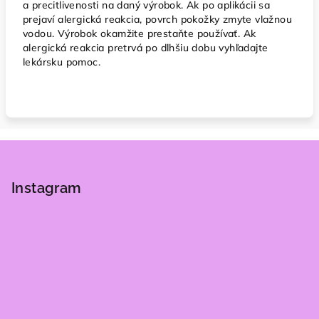
a precitlivenosti na daný výrobok. Ak po aplikácii sa
prejaví alergická reakcia, povrch pokožky zmyte vlažnou
vodou. Výrobok okamžite prestaňte používať. Ak
alergická reakcia pretrvá po dlhšiu dobu vyhľadajte
lekársku pomoc.
Z
á
p
Instagram
ä
t
i
e