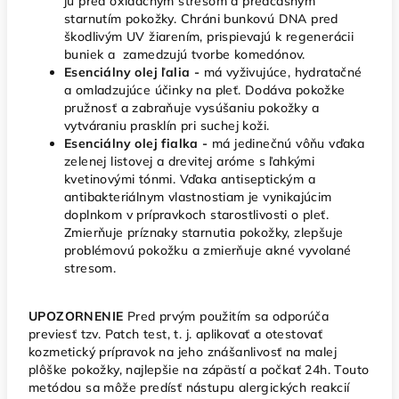
ju pred oxidačným stresom a predčasným
starnutím pokožky. Chráni bunkovú DNA pred
škodlivým UV žiarením, prispievajú k regenerácii
buniek a zamedzujú tvorbe komedónov.
Esenciálny olej ľalia -
má vyživujúce, hydratačné
a omladzujúce účinky na pleť. Dodáva pokožke
pružnosť a zabraňuje vysúšaniu pokožky a
vytváraniu prasklín pri suchej koži.
Esenciálny olej fialka -
má jedinečnú vôňu vďaka
zelenej listovej a drevitej aróme s ľahkými
kvetinovými tónmi.
Vďaka antiseptickým a
antibakteriálnym vlastnostiam je vynikajúcim
doplnkom v prípravkoch starostlivosti o pleť.
Zmierňuje príznaky starnutia pokožky, zlepšuje
problémovú pokožku a zmierňuje akné vyvolané
stresom.
UPOZORNENIE
Pred prvým použitím sa odporúča
previesť tzv. Patch test, t. j. aplikovať a otestovať
kozmetický prípravok na jeho znášanlivosť na malej
plôške pokožky, najlepšie na zápästí a počkať 24h. Touto
metódou sa môže predísť nástupu alergických reakcií