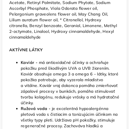
Acetate, Retinyl Palmitate, Sodium Phytate, Sodium
Ascorbyl Phosphate, Viola Odorata flower oil,
Pelargonium graveolens flower oil, May Chang Oil,
Lilium auratum flower oil, * Citronellol, Hydroxy
citronella, Benzyl benzoate, Geraniol, Limonene, Methyl
2-octymate, Linalool, Hydroxy cinnamaldehyde, Hexyl
cinnamaldehyde
AKTÍVNE LÁTKY
Kaviár -
má antioxidačné účinky a ochraňuje
pokožku pred škodlivým UVA a UVB žiarením.
Kaviár obsahuje omega 3 a omega 6 – látky, ktoré
pokožka potrebuje, aby vyzerala mladistvo
a vitálne. Kaviár vraj dokonca pomáha zmierňovať
zápalové procesy v bunkách, pomáha stimulovať
tvorbu kolagénu, redukuje vrásky a má hydratačné
účinky.
Ružová voda -
je excelentná hypoalergénna
pleťová voda s čistiacim a tonizujúcim účinkom na
všetky typy pleti. Udržiava pH pokožky, stimuluje
regeneračné procesy. Zachováva hladkú a