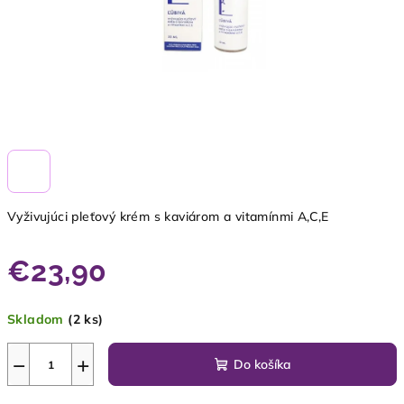
Vyživujúci pleťový krém s kaviárom a vitamínmi A,C,E
€23,90
Jednotková
Skladom
(2 ks)
cena:
−
+
Do košíka