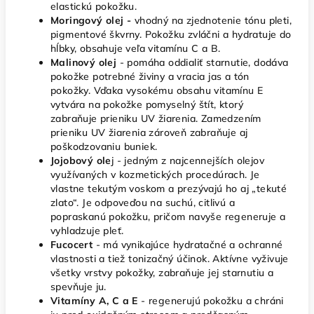
elastickú pokožku.
Moringový olej -
vhodný na zjednotenie tónu pleti,
pigmentové škvrny. Pokožku zvláčni a hydratuje do
hĺbky, obsahuje veľa vitamínu C a B.
Malinový olej
- pomáha
oddialiť starnutie, dodáva
pokožke potrebné živiny a vracia jas a tón
pokožky. Vďaka vysokému obsahu vitamínu E
vytvára na pokožke pomyselný štít, ktorý
zabraňuje prieniku UV žiarenia. Zamedzením
prieniku UV žiarenia zároveň zabraňuje aj
poškodzovaniu buniek.
Jojobový ole
j - jedným z najcennejších olejov
využívaných v kozmetických procedúrach. Je
vlastne tekutým voskom a prezývajú ho aj „tekuté
zlato“. Je odpoveďou na suchú, citlivú a
popraskanú pokožku, pričom navyše regeneruje a
vyhladzuje pleť.
Fucocert
- má vynikajúce hydratačné a ochranné
vlastnosti a tiež tonizačný účinok. Aktívne vyživuje
všetky vrstvy pokožky, zabraňuje jej starnutiu a
spevňuje ju.
Vitamíny A, C a E
- regenerujú pokožku a chráni