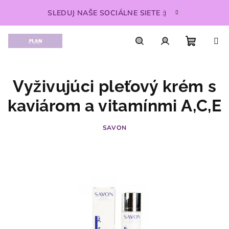
Prejsť
SLEDUJ NAŠE SOCIÁLNE SIETE :)
na
obsah
Nákupn
Hľadať
Prihlásenie
Vyživujúci pleťový krém s
košík
kaviárom a vitamínmi A,C,E
SAVON