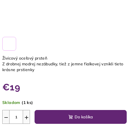
Živicový oceľový prsteň
Z drobnej modrej nezábudky, tiež z jemne fialkovej vznikli tieto
krásne prstienky
€19
Jednotková
Skladom
(1 ks)
cena:
−
+
Do košíka