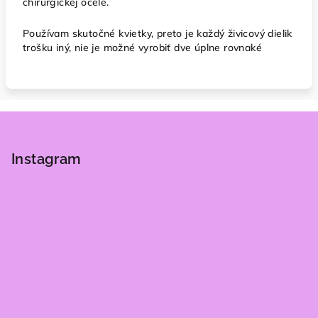
chirurgickej ocele.
Používam skutočné kvietky, preto je každý živicový dielik
trošku iný, nie je možné vyrobiť dve úplne rovnaké
Z
á
p
Instagram
ä
t
i
e