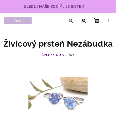
Prejsť
SLEDUJ NAŠE SOCIÁLNE SIETE :)
na
obsah
Nákupn
Hľadať
Prihlásenie
Živicový prsteň Nezábudka
košík
ŠPERKY OD VIERKY