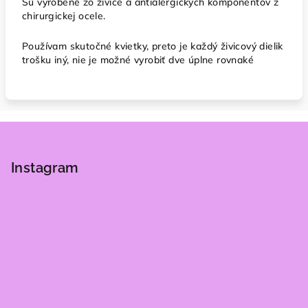
Sú vyrobené zo živice a antialergických komponentov z
chirurgickej ocele.
Používam skutočné kvietky, preto je každý živicový dielik
trošku iný, nie je možné vyrobiť dve úplne rovnaké
Z
á
p
Instagram
ä
t
i
e