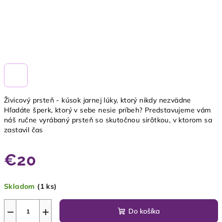
Živicový prsteň - kúsok jarnej lúky, ktorý nikdy nezvädne
Hľadáte šperk, ktorý v sebe nesie príbeh? Predstavujeme vám
náš ručne vyrábaný prsteň so skutočnou sirôtkou, v ktorom sa
zastavil čas
€20
Jednotková
Skladom
(1 ks)
cena:
−
+
Do košíka