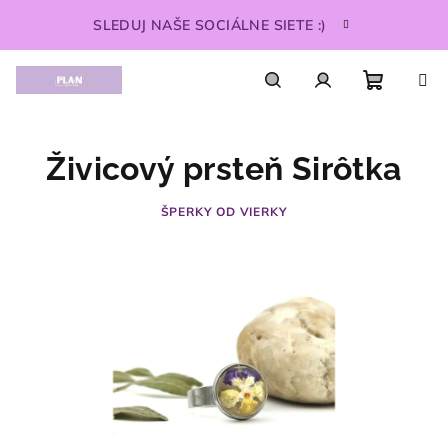
Prejsť
SLEDUJ NAŠE SOCIÁLNE SIETE :)
na
obsah
Nákupn
Hľadať
Prihlásenie
Živicový prsteň Sirôtka
košík
ŠPERKY OD VIERKY