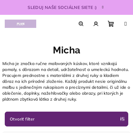
Prejsť
SLEDUJ NAŠE SOCIÁLNE SIETE :)
na
obsah
Nákupn
Hľadať
Prihlásenie
Micha
košík
Micha je značka ručne maľovaných kúskov, ktoré vznikajú
pomaly, s dôrazom na detail, udržateľnosť a umeleckú hodnotu.
Pracujem prednostne s materiálmi z druhej ruky a kladiem
dôraz na ich prírodné zloženie. Každý produkt nesie originálnu
maľbu s jedinečným rukopisom a precíznymi detailmi, či už ide o
oblečenie, doplnky, nažehľovačky alebo obrazy, pri ktorých je
plátnom zbytková látka z druhej ruky.
Otvoriť filter