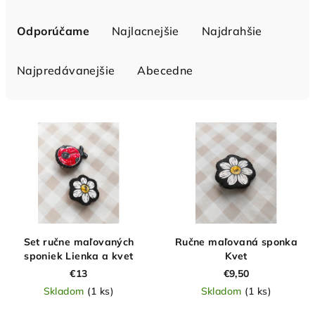
R
a
Odporúčame
Najlacnejšie
Najdrahšie
d
e
Najpredávanejšie
Abecedne
n
i
V
e
ý
p
p
r
i
o
s
d
p
u
r
Set ručne maľovaných
Ručne maľovaná sponka
k
o
sponiek Lienka a kvet
Kvet
t
d
€13
€9,50
o
Skladom
(1 ks)
Skladom
(1 ks)
u
v