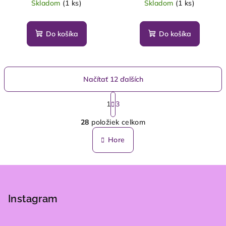
Skladom
(1 ks)
Skladom
(1 ks)
Do košíka
Do košíka
Načítať 12 ďalších
S
t
1
3
O
r
28
položiek celkom
á
v
n
l
Hore
k
á
o
d
v
Z
a
a
n
á
c
i
i
p
Instagram
e
e
ä
p