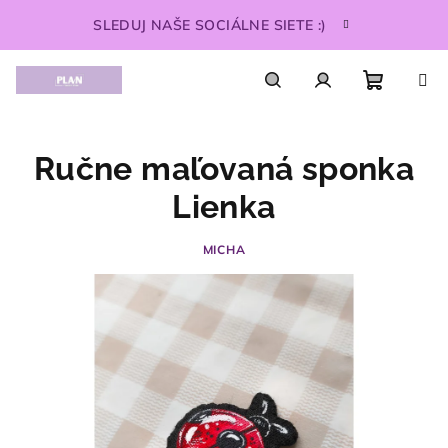
Prejsť
SLEDUJ NAŠE SOCIÁLNE SIETE :)
na
obsah
Nákupn
Hľadať
Prihlásenie
Ručne maľovaná sponka
košík
Lienka
MICHA