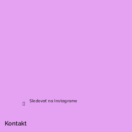
ä
t
i
e
Sledovať na Instagrame
Kontakt