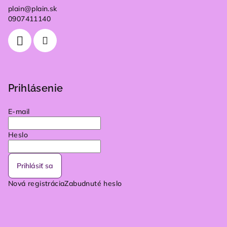
plain
@
plain.sk
0907411140
Prihlásenie
E-mail
Heslo
Prihlásiť sa
Nová registrácia
Zabudnuté heslo