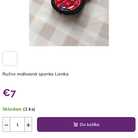
Ručne maľovaná sponka Lienka
€7
Jednotková
Skladom
(1 ks)
cena:
−
+
Do košíka