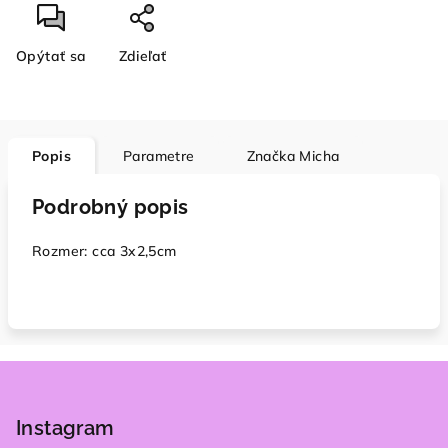
Opýtať sa
Zdieľať
Popis
Parametre
Značka
Micha
Podrobný popis
Rozmer: cca 3x2,5cm
Z
á
p
Instagram