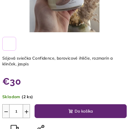
Sójová sviečka Confidence, borovicové ihličie, rozmarín a
klinček, jaspis
€30
Jednotková
Skladom
(2 ks)
cena:
−
+
Do košíka