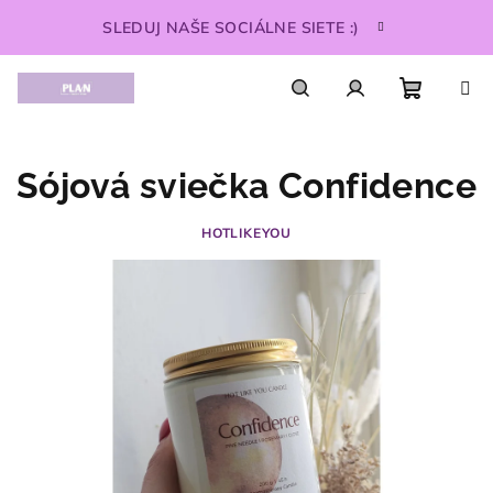
Prejsť
SLEDUJ NAŠE SOCIÁLNE SIETE :)
na
obsah
Nákupn
Hľadať
Prihlásenie
Sójová sviečka Confidence
košík
HOTLIKEYOU