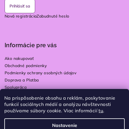
Prihlásiť sa
Nová registrácia
Zabudnuté heslo
Informácie pre vás
Ako nakupovať
Obchodné podmienky
Podmienky ochrany osobných údajov
Doprava a Platba
Spolupráca
Kontakty
Na prispôsobenie obsahu a reklám, poskytovanie
Vrátenie tovaru
funkcií sociálnych médií a analýzu návštevnosti
Blog
používame súbory cookie. Viac informácií
tu
.
Moja objednávka
Nastavenie