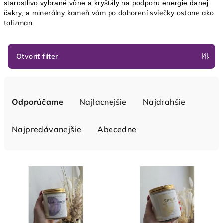
starostlivo vybrané vône a kryštály na podporu energie danej
nerál
ny kameň vám po dohorení sviečky ostane ako
čakry, a
mi
talizman
Otvoriť filter
R
a
Odporúčame
Najlacnejšie
Najdrahšie
d
e
Najpredávanejšie
Abecedne
n
i
V
e
ý
p
p
r
i
o
s