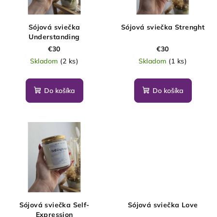
d
p
u
r
Sójová sviečka
Sójová sviečka Strenght
k
o
Understanding
t
d
€30
€30
o
Skladom
(2 ks)
Skladom
(1 ks)
u
v
k
t
Do košíka
Do košíka
o
v
Sójová sviečka Self-
Sójová sviečka Love
Expression