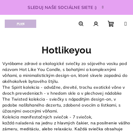
Prejsť
SLEDUJ NAŠE SOCIÁLNE SIETE :)
na
obsah
Nákupn
Hľadať
Prihlásenie
Hotlikeyou
košík
Vyrábame zdravé a ekologické sviečky zo sójového vosku pod
názvom Hot Like You Candle, s bohatými a komplexnými
vôňami, a minimalistickým design-on, ktoré skvele zapadnú do
akéhokoľvek bytového štýlu.
The Spirit kolekcia - odvážne, drevité, trochu exotické vône v
dvoch prevedeniach - v hnedom skle a v plechovej nádobke
The Twisted kolekcia - sviečky s nápaditým design-on, v
podobe našľahaného dezertu, zdobené ovocím a lístkami, s
úžasnými ovocnými vôňami.
Kolekcia manifestačných sviečok - 7 sviečok,
každá
naladená
na jednu z hlav
ných čakier,
na posilnenie vášho
zámeru, meditáciu, alebo relaxáciu. Každá sviečka
obsahuje