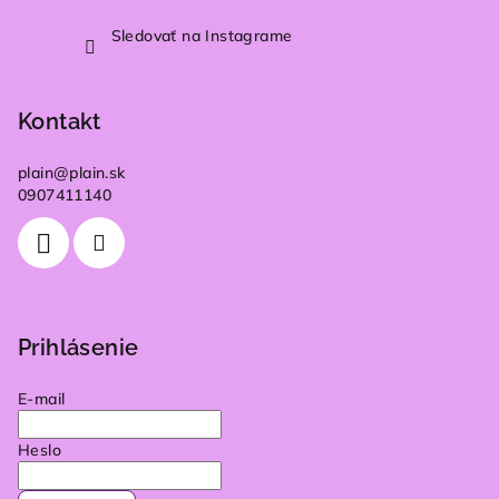
u
Sledovať na Instagrame
Kontakt
plain
@
plain.sk
0907411140
Prihlásenie
E-mail
Heslo