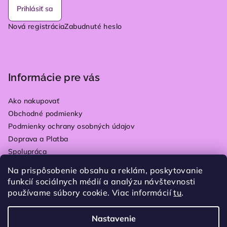
Prihlásiť sa
Nová registrácia
Zabudnuté heslo
Informácie pre vás
Ako nakupovať
Obchodné podmienky
Podmienky ochrany osobných údajov
Doprava a Platba
Spolupráca
Kontakty
Na prispôsobenie obsahu a reklám, poskytovanie
Vrátenie tovaru
funkcií sociálnych médií a analýzu návštevnosti
Blog
používame súbory cookie. Viac informácií
tu
.
Moja objednávka
Nastavenie